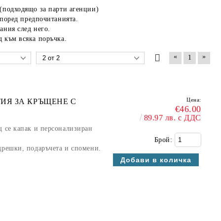
 (подходящо за парти агенции)
според предпочитанията.
лания
след него.
д към всяка поръчка.
«
»
1
Цена:
ИЯ ЗА КРЪЩЕНЕ С
€46.00
89.97 лв. с ДДС
щ се капак и персонализиран
Брой:
дрешки, подаръчета и спомени.