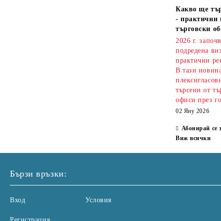
Какво ще тър
- практични 
търговски об
2026 г. започ
подредена ви
практични ре
В тази новин
плексигласови
търсени от тъ
офиси през г
02 Яну 2026
Абонирай се 
Виж всички
Бързи връзки:
Вход
Условия
Регистрация