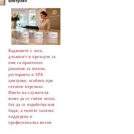
центрове
Баджовете с лого,
длъжност и прозорче за
име са практично
решение за хотели,
ресторанти и SPA
центрове, особено при
сезонен персонал.
Името на служителя
може да се сменя лесно,
без да се изработва нов
бадж, а екипът запазва
подредена и
професионална визия.