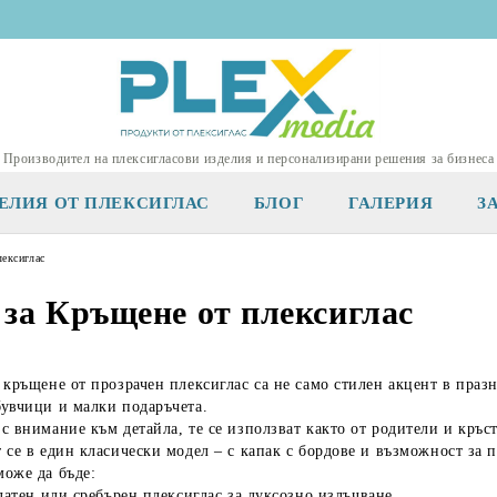
Производител на плексигласови изделия и персонализирани решения за бизнеса
ЕЛИЯ ОТ ПЛЕКСИГЛАС
БЛОГ
ГАЛЕРИЯ
З
ексиглас
 за Кръщене от плексиглас
 кръщене от прозрачен плексиглас
са не само стилен акцент в праз
увчици и малки подаръчета.
с внимание към детайла, те се използват както от родители и кръст
 се в един класически модел – с
капак с бордове
и възможност за
п
оже да бъде:
златен или сребърен плексиглас
за луксозно излъчване