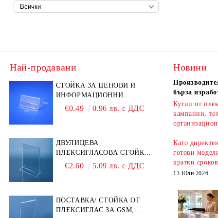
Най-продавани
Новини
Производител
СТОЙКА ЗА ЦЕНОВИ И
бърза израбо
ИНФОРМАЦИОННИ
Кутии от плек
ЕТИКЕТИ 70 × 40 ММ –
€0.49
0.96 лв. с ДДС
кампании, то
ПРОЗРАЧНА
организацион
ДВУЛИЦЕВА
Като директе
ПЛЕКСИГЛАСОВА СТОЙКА
готови модели
A6 – ИДЕАЛНА ЗА QR
кратки сроко
€2.60
5.09 лв. с ДДС
КОДОВЕ И РЕКЛАМИ
13 Юли 2026
ПОСТАВКА/ СТОЙКА ОТ
ПЛЕКСИГЛАС ЗА GSM,