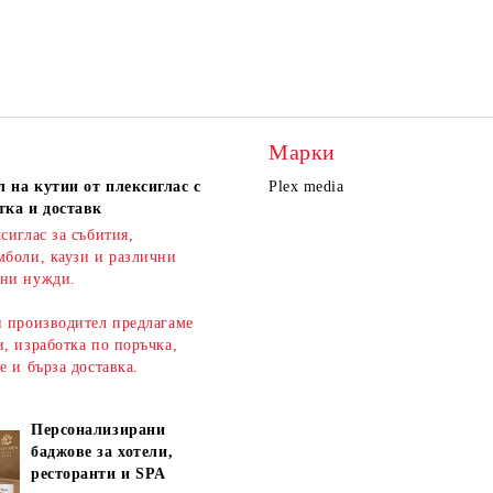
Марки
 на кутии от плексиглас с
Plex media
тка и доставк
сиглас за събития,
мболи, каузи и различни
ни нужди.
н производител предлагаме
, изработка по поръчка,
ве и
бърза доставка
.
Персонализирани
баджове за хотели,
ресторанти и SPA