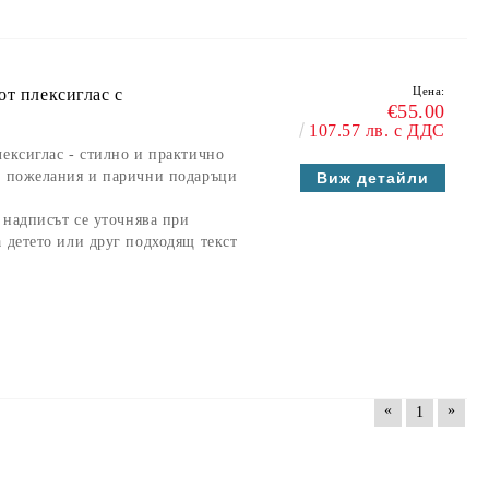
Цена:
от плексиглас с
€55.00
107.57 лв. с ДДС
лексиглас
- стилно и практично
и, пожелания и парични подаръци
Виж детайли
а надписът се уточнява при
а детето или друг подходящ текст
«
»
1