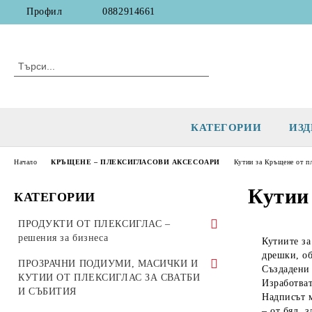
Профил
0882914661
КАТЕГОРИИ
ИЗД
Начало
КРЪЩЕНЕ – ПЛЕКСИГЛАСОВИ АКСЕСОАРИ
Кутии за Кръщене от пл
Кутии
КАТЕГОРИИ
ПРОДУКТИ ОТ ПЛЕКСИГЛАС –
решения за бизнеса
Кутиите за
дрешки, об
Кутии, урни и касички от плексиглас
ПРОЗРАЧНИ ПОДИУМИ, МАСИЧКИ И
Създадени 
за дарения, томболи и събития
КУТИИ ОТ ПЛЕКСИГЛАС ЗА СВАТБИ
Изработват
И СЪБИТИЯ
Надписът м
КУТИИ И УРНИ ЗА ДАРЕНИЯ
СТОЙКИ ЗА ЛИСТОВЕ И
– от
бял, 