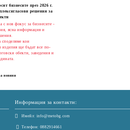
сят бизнесите през 2026 г.
плексигласови решения за
екти
ва с нов фокус за бизнесите -
зия, ясна информация и
шения.
а споделяме кои
 изделия ще бъдат все по-
рговски обекти, заведения и
одината.
за новини
Информация за контакти:
Имейл:
info@metobg.com
Телефон:
0882914661