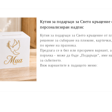
Кутия за подаръци за Свето кръщение 
персонализиран надпис
Кутия за подаръци за Свето кръщение от п
решение за събиране на пликове, картичк
по време на празника.
Предлага се в
бял или прозрачен вариант
, 
поръчка - може да бъде
„Подаръци“
, име н
за събитието.
Виж вариантите в падащото меню: