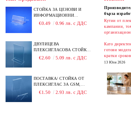
Производител
СТОЙКА ЗА ЦЕНОВИ И
бърза израбо
ИНФОРМАЦИОННИ
Кутии от плек
ЕТИКЕТИ 70 × 40 ММ –
€0.49
0.96 лв. с ДДС
кампании, то
ПРОЗРАЧНА
организацион
ДВУЛИЦЕВА
Като директе
ПЛЕКСИГЛАСОВА СТОЙКА
готови модели
A6 – ИДЕАЛНА ЗА QR
кратки сроко
€2.60
5.09 лв. с ДДС
КОДОВЕ И РЕКЛАМИ
13 Юли 2026
ПОСТАВКА/ СТОЙКА ОТ
ПЛЕКСИГЛАС ЗА GSM,
ТЕЛЕФОН, СМАРТФОН И
€1.50
2.93 лв. с ДДС
АКСЕСОАРИ ЗА ТЯХ