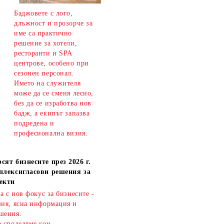
Баджовете с лого,
длъжност и прозорче за
име са практично
решение за хотели,
ресторанти и SPA
центрове, особено при
сезонен персонал.
Името на служителя
може да се сменя лесно,
без да се изработва нов
бадж, а екипът запазва
подредена и
професионална визия.
сят бизнесите през 2026 г.
плексигласови решения за
екти
ва с нов фокус за бизнесите -
зия, ясна информация и
шения.
а споделяме кои