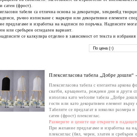
 и сатен (фрост).
игласови табели са отлична основа за декоратори, хендмейд творци 
дписи, ръчно изписване с маркери или декоративни елементи спор
е предлагаме и изработка на надписи по поръчка. Надписите могат
тен или сребърен огледален вариант.
надписите се калкулира отделно в зависимост от текста и избрания
Плексигласова табела „Добре дошли“ -
Плексигласова табела с елегантна аркова ф
сватби, кръщенета, рождени дни и други 
използва като
welcome табела „Добре дошл
гости
или като декоративен елемент върху
Табелите се предлагат в
няколко размера и 
сатен (фрост) плексиглас
.
Размерите и цените ще откриете в падащот
При желание предлагаме и
изработка на н
плексиглас (бял, черен, златен и сребърен 