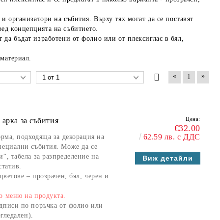
и организатори на събития. Върху тях могат да се поставят
ед концепцията на събитието.
 да бъдат изработени от фолио или от плексиглас в бял,
 материал.
«
»
1
Цена:
 арка за събития
€32.00
62.59 лв. с ДДС
орма
, подходяща за декорация на
специални събития
. Може да се
и“
, табела за
разпределение на
Виж детайли
статив
.
цветове – прозрачен, бял, черен и
о меню на продукта.
адписи по поръчка
от
фолио
или
огледален)
.