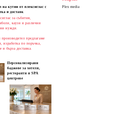
 на кутии от плексиглас с
Plex media
тка и доставк
сиглас за събития,
мболи, каузи и различни
ни нужди.
н производител предлагаме
, изработка по поръчка,
ве и
бърза доставка
.
Персонализирани
баджове за хотели,
ресторанти и SPA
центрове