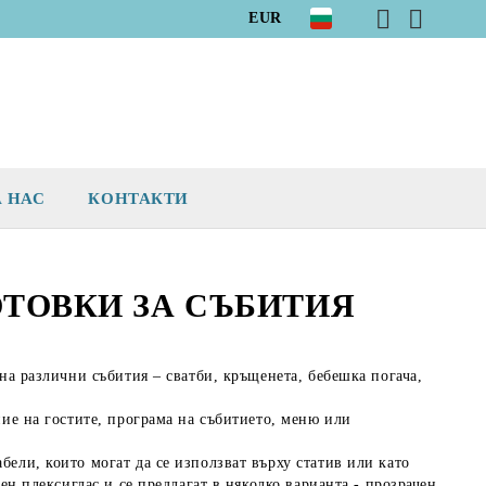
EUR
А НАС
КОНТАКТИ
ОТОВКИ ЗА СЪБИТИЯ
 на различни събития – сватби, кръщенета, бебешка погача,
ние на гостите, програма на събитието, меню или
ели, които могат да се използват върху статив или като
ен плексиглас и се предлагат в няколко варианта - прозрачен,