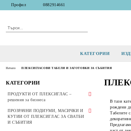
Профил
0882914661
КАТЕГОРИИ
ИЗД
Начало
ПЛЕКСИГЛАСОВИ ТАБЕЛИ И ЗАГОТОВКИ ЗА СЪБИТИЯ
ПЛЕК
КАТЕГОРИИ
ПРОДУКТИ ОТ ПЛЕКСИГЛАС –
решения за бизнеса
В тази кат
рождени д
Кутии, урни и касички от плексиглас
ПРОЗРАЧНИ ПОДИУМИ, МАСИЧКИ И
Табелите с
за дарения, томболи и събития
КУТИИ ОТ ПЛЕКСИГЛАС ЗА СВАТБИ
декоратив
И СЪБИТИЯ
Предлагаме
КУТИИ И УРНИ ЗА ДАРЕНИЯ
СТОЙКИ ЗА ЛИСТОВЕ И
част от де