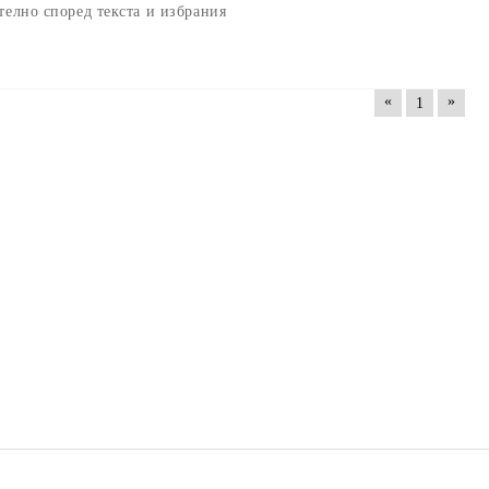
телно
според текста и избрания
«
»
1