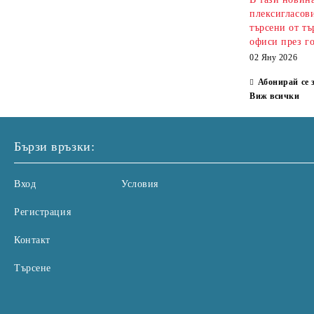
плексигласови
търсени от тъ
офиси през г
02 Яну 2026
Абонирай се 
Виж всички
Бързи връзки:
Вход
Условия
Регистрация
Контакт
Търсене