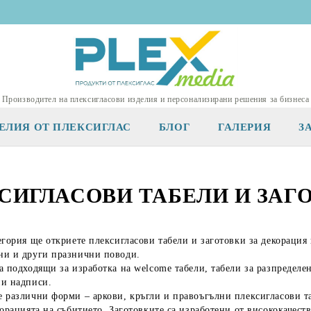
Производител на плексигласови изделия и персонализирани решения за бизнеса
ЕЛИЯ ОТ ПЛЕКСИГЛАС
БЛОГ
ГАЛЕРИЯ
З
СИГЛАСОВИ ТАБЕЛИ И ЗАГ
егория ще откриете плексигласови табели и заготовки за декорация
ни и други празнични поводи.
а подходящи за изработка на welcome табели, табели за разпределе
ни надписи.
 различни форми – аркови, кръгли и правоъгълни плексигласови таб
корацията на събитието. Заготовките са изработени от висококачеств