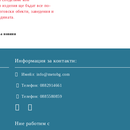
 изделия ще бъдат все по-
рговски обекти, заведения и
одината.
за новини
Информация за контакти:
Имейл:
info@metobg.com
Телефон:
0882914661
Телефон:
0885580859
Ние работим с