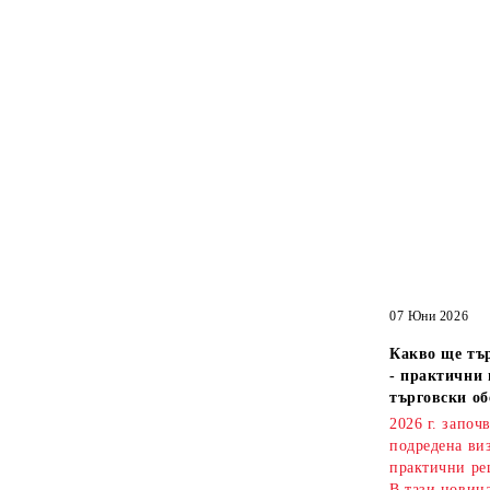
07 Юни 2026
Какво ще тър
- практични 
търговски об
2026 г. започ
подредена ви
практични ре
В тази новин