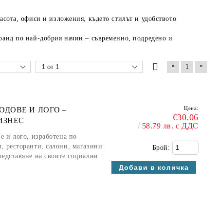
расота, офиси и изложения
, където стилът и удобството
бранд по най-добрия начин –
съвременно, подредено и
«
»
1
Цена:
ОДОВЕ И ЛОГО –
€30.06
ИЗНЕС
58.79 лв. с ДДС
е и лого, изработена по
, ресторанти, салони, магазини
Брой:
редставяне на своите социални