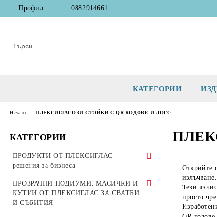
Профил
0882914661
КАТЕГОРИИ
ИЗД
Начало
ПЛЕКСИГЛАСОВИ СТОЙКИ С QR КОДОВЕ И ЛОГО
ПЛЕК
КАТЕГОРИИ
ПРОДУКТИ ОТ ПЛЕКСИГЛАС –
решения за бизнеса
Открийте 
излъчване.
Кутии, урни и касички от плексиглас
ПРОЗРАЧНИ ПОДИУМИ, МАСИЧКИ И
Тези изчис
за дарения, томболи и събития
КУТИИ ОТ ПЛЕКСИГЛАС ЗА СВАТБИ
просто чре
И СЪБИТИЯ
Изработен
КУТИИ И УРНИ ЗА ДАРЕНИЯ
СТОЙКИ ЗА ЛИСТОВЕ И
QR кодове