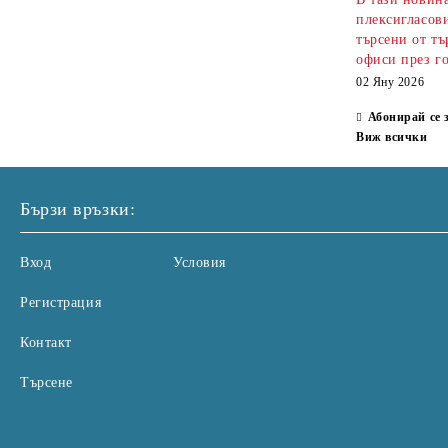
плексигласови
търсени от тъ
офиси през г
02 Яну 2026
Абонирай се 
Виж всички
Бързи връзки:
Вход
Условия
Регистрация
Контакт
Търсене