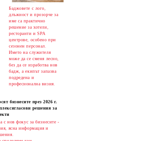
Баджовете с лого,
длъжност и прозорче за
име са практично
решение за хотели,
ресторанти и SPA
центрове, особено при
сезонен персонал.
Името на служителя
може да се сменя лесно,
без да се изработва нов
бадж, а екипът запазва
подредена и
професионална визия.
сят бизнесите през 2026 г.
плексигласови решения за
екти
ва с нов фокус за бизнесите -
зия, ясна информация и
шения.
а споделяме кои