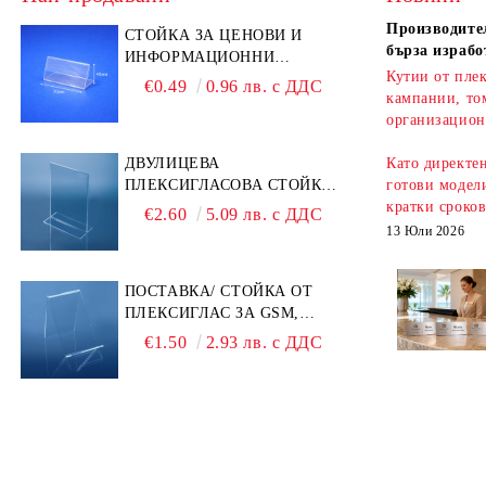
Производител
СТОЙКА ЗА ЦЕНОВИ И
бърза израбо
ИНФОРМАЦИОННИ
Кутии от плек
ЕТИКЕТИ 70 × 40 ММ –
€0.49
0.96 лв. с ДДС
кампании, то
ПРОЗРАЧНА
организацион
ДВУЛИЦЕВА
Като директе
ПЛЕКСИГЛАСОВА СТОЙКА
готови модели
A6 – ИДЕАЛНА ЗА QR
кратки сроко
€2.60
5.09 лв. с ДДС
КОДОВЕ И РЕКЛАМИ
13 Юли 2026
ПОСТАВКА/ СТОЙКА ОТ
ПЛЕКСИГЛАС ЗА GSM,
ТЕЛЕФОН, СМАРТФОН И
€1.50
2.93 лв. с ДДС
АКСЕСОАРИ ЗА ТЯХ