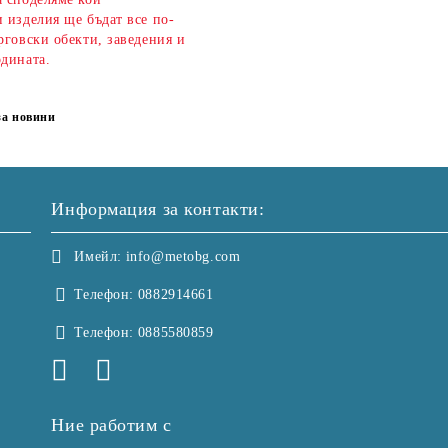
 изделия ще бъдат все по-
рговски обекти, заведения и
одината.
за новини
Информация за контакти:
Имейл:
info@metobg.com
Телефон:
0882914661
Телефон:
0885580859
Ние работим с