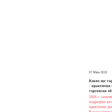
07 Юни 2026
Какво ще тър
- практични 
търговски об
2026 г. започ
подредена ви
практични ре
В тази новин