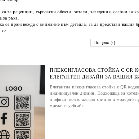
 са за
рецепции, търговски обекти, хотели, заведения, салони за к
а за ръка.
ка се произвежда с внимание към детайла, за да представи вашия 
 се.
ПЛЕКСИГЛАСОВА СТОЙКА С QR К
ЕЛЕГАНТЕН ДИЗАЙН ЗА ВАШИЯ Б
Елегантна плексигласова стойка с QR кодов
индивидуален дизайн. Подходяща за хотели
и офиси, които желаят стилно и модерно п
мрежи и уебсайт.