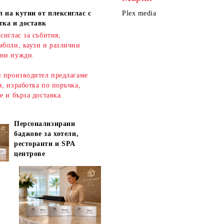
 на кутии от плексиглас с
Plex media
тка и доставк
сиглас за събития,
мболи, каузи и различни
ни нужди.
н производител предлагаме
, изработка по поръчка,
ве и
бърза доставка
.
Персонализирани
баджове за хотели,
ресторанти и SPA
центрове