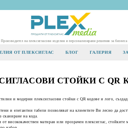
Производител на плексигласови изделия и персонализирани решения за бизнеса
ЕЛИЯ ОТ ПЛЕКСИГЛАС
БЛОГ
ГАЛЕРИЯ
З
СИГЛАСОВИ СТОЙКИ С QR 
стилни и модерни
плексигласови стойки с QR кодове и лого
, създа
тени и елегантни табели позволяват на клиентите Ви лесно да дос
з сканиране на кода.
и от
висококачествен матиран или прозрачен плексиглас
, стойките 
по избор.