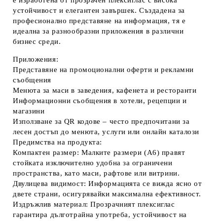
е изработена от прозрачен плексиглас с висока
устойчивост и елегантен завършек. Създадена за
професионално представяне на информация, тя е
идеална за разнообразни приложения в различни
бизнес среди.
Приложения:
Представяне на промоционални оферти и рекламни
съобщения
Менюта за маси в заведения, кафенета и ресторанти
Информационни съобщения в хотели, рецепции и
магазини
Използване за QR кодове – често предпочитани за
лесен достъп до менюта, услуги или онлайн каталози
Предимства на продукта:
Компактен размер:
Малките размери (A6) правят
стойката изключително удобна за ограничени
пространства, като маси, рафтове или витрини.
Двулицева видимост:
Информацията се вижда ясно от
двете страни, осигурявайки максимална ефективност.
Издръжлив материал:
Прозрачният плексиглас
гарантира дълготрайна употреба, устойчивост на