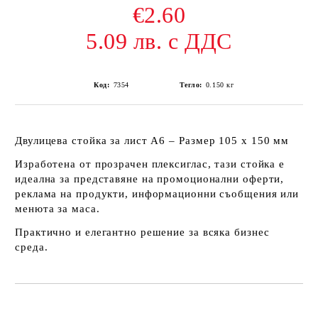
€2.60
5.09 лв. с ДДС
Код:
7354
Тегло:
0.150
кг
Двулицева стойка за лист A6
– Размер 105 х 150 мм
Изработена от прозрачен плексиглас, тази стойка е
идеална за представяне на промоционални оферти,
реклама на продукти, информационни съобщения или
менюта за маса.
Практично и елегантно решение за всяка бизнес
среда.
Добави в желани