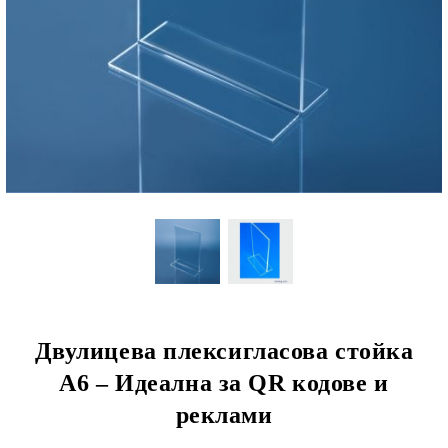
Двулицева плексигласова стойка
A6 – Идеална за QR кодове и
реклами