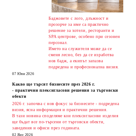
Баджовете с лого, длъжност и
прозорче за име са практично
решение за хотели, ресторанти и
SPA центрове, особено при сезонен
персонал.
Името на служителя може да се
сменя лесно, без да се изработва
нов бадж, а екипът запазва
подредена и професионална визия.
07 Юни 2026
Какво ще търсят бизнесите през 2026 г.
- практични плексигласови решения за търговски
обекти
2026 г. започва с нов фокус за бизнесите - подредена
визия, ясна информация и практични решения.
В тази новина споделяме кои плексигласови изделия
ще бъдат все по-търсени от търговски обекти,
заведения и офиси през годината.
02 Яну 2026