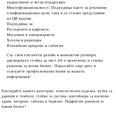
надраскване и лесна поддръжка.
Многофункционалност:
Подходяща както за рекламни
и информационни цели, така и за стилно представяне
на QR кодове.
Подходяща за:
Ресторанти и кафенета
Магазини и хипермаркети
Хотели и рецепции
Изложбени щандове и събития
Със своя елегантен дизайн и компактни размери,
двулицевата стойка за лист A6 е практично и стилно
решение за всеки бизнес. Поръчайте още днес и
осигурете професионална визия за вашата
информация!
Разгледайте нашите категории: плексигласови изделия, кутии за
дарения и томболи, стойки за листове, контейнери за насипни
храни, витрини, табелки и баджове. Перфектни решения за
вашия бизнес!