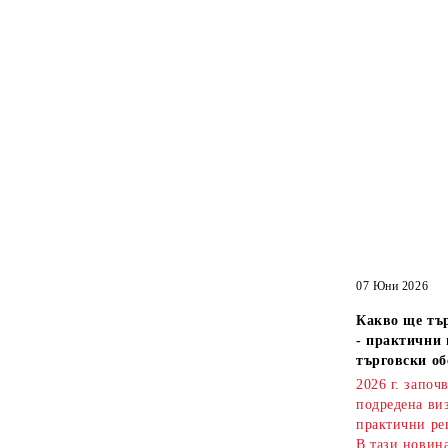
07 Юни 2026
Какво ще тър
- практични 
търговски об
2026 г. започ
подредена ви
практични ре
В тази новин