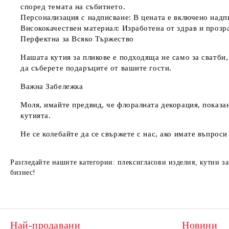
според темата на събитието.
Персонализация с надписване:
В цената е включено надпи
Висококачествен материал:
Изработена от здрав и прозра
Перфектна за Всяко Тържество
Нашата кутия за пликове е подходяща не само за сватби,
да съберете подаръците от вашите гости.
Важна Забележка
Моля, имайте предвид, че флоралната декорация, показан
кутията.
Не се колебайте да се свържете с нас, ако имате въпрос
Разгледайте нашите категории: плексигласови изделия, кутии з
бизнес!
Най-продавани
Новини