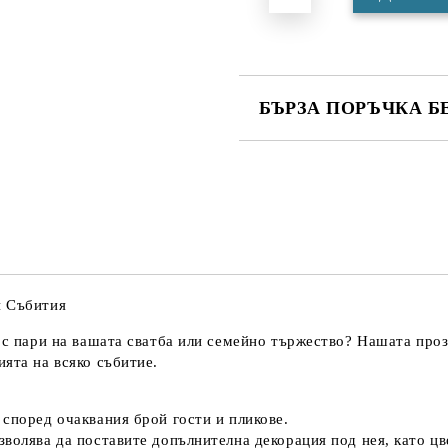
БЪРЗА ПОРЪЧКА Б
САМО ПОПЪЛНЕТЕ 4 ПОЛЕТА
Ние ще се свържем с вас в рамки
и Събития
е с пари на вашата сватба или семейно тържество? Нашата
проз
ята на всяко събитие.
според очаквания брой гости и пликове.
волява да поставите допълнителна декорация под нея, като цве