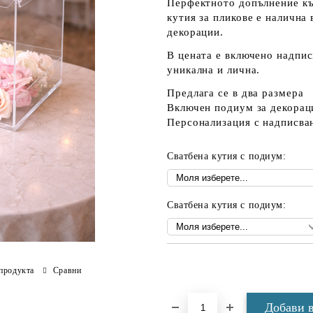
Перфектното допълнение къ
кутия за пликове е налична
декорации.
В цената е включено
надпис
уникална и лична.
Предлага се в два размера
Включен подиум за декорац
Персонализация с надписва
Сватбена кутия с подиум:
Сватбена кутия с подиум:
Добави в желани
продукта
Сравни