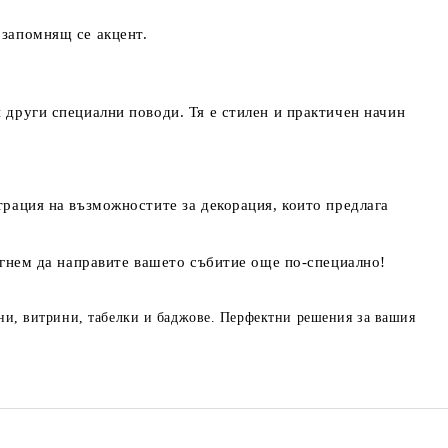
 запомнящ се акцент.
 други специални поводи. Тя е стилен и практичен начин
трация на възможностите за декорация, които предлага
могнем да направите вашето събитие още по-специално!
ани, витрини, табелки и баджове. Перфектни решения за вашия