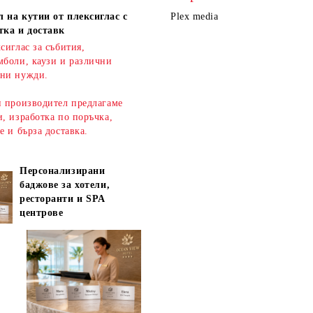
 на кутии от плексиглас с
Plex media
тка и доставк
сиглас за събития,
мболи, каузи и различни
ни нужди.
н производител предлагаме
, изработка по поръчка,
ве и
бърза доставка
.
Персонализирани
баджове за хотели,
ресторанти и SPA
центрове