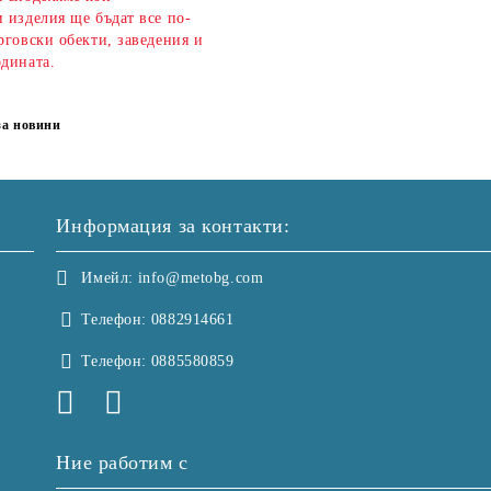
 изделия ще бъдат все по-
рговски обекти, заведения и
одината.
за новини
Информация за контакти:
Имейл:
info@metobg.com
Телефон:
0882914661
Телефон:
0885580859
Ние работим с