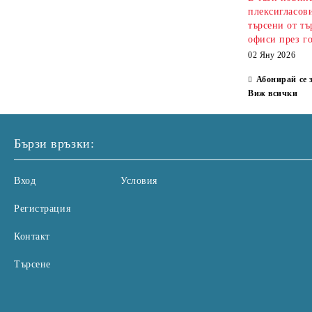
плексигласови
търсени от тъ
офиси през г
02 Яну 2026
Абонирай се 
Виж всички
Бързи връзки:
Вход
Условия
Регистрация
Контакт
Търсене