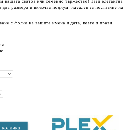
м вашата сватба или семейно тържество! Тази елегантна
 в
два размера
и включва подиум, идеален за поставяне на
ване с фолио
на вашите имена и дата, което я прави
ия
не