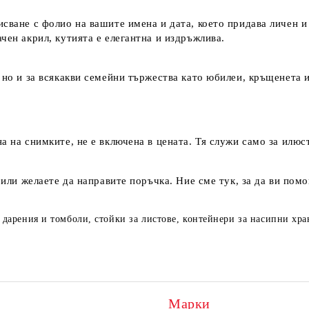
сване с фолио на вашите имена и дата, което придава личен и
чен акрил, кутията е елегантна и издръжлива.
 но и за всякакви семейни тържества като юбилеи, кръщенета и
а на снимките, не е включена в цената. Тя служи само за илюс
и или желаете да направите поръчка. Ние сме тук, за да ви по
а дарения и томболи, стойки за листове, контейнери за насипни хр
Марки