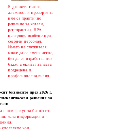
Баджовете с лого,
длъжност и прозорче за
име са практично
решение за хотели,
ресторанти и SPA
центрове, особено при
сезонен персонал.
Името на служителя
може да се сменя лесно,
без да се изработва нов
бадж, а екипът запазва
подредена и
професионална визия.
сят бизнесите през 2026 г.
плексигласови решения за
екти
ва с нов фокус за бизнесите -
зия, ясна информация и
шения.
а споделяме кои