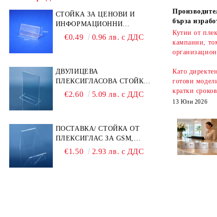
Производител
СТОЙКА ЗА ЦЕНОВИ И
бърза израбо
ИНФОРМАЦИОННИ
Кутии от плек
ЕТИКЕТИ 70 × 40 ММ –
€0.49
0.96 лв. с ДДС
кампании, то
ПРОЗРАЧНА
организацион
ДВУЛИЦЕВА
Като директе
ПЛЕКСИГЛАСОВА СТОЙКА
готови модели
A6 – ИДЕАЛНА ЗА QR
кратки сроко
€2.60
5.09 лв. с ДДС
КОДОВЕ И РЕКЛАМИ
13 Юли 2026
ПОСТАВКА/ СТОЙКА ОТ
ПЛЕКСИГЛАС ЗА GSM,
ТЕЛЕФОН, СМАРТФОН И
€1.50
2.93 лв. с ДДС
АКСЕСОАРИ ЗА ТЯХ