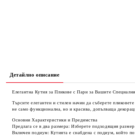
Детайлно описание
Елегантна Кутия за Пликове с Пари за Вашите Специалн
Търсите елегантен и стилен начин да съберете пликовет
не само функционална, но и красива, допълваща декораци
Основни Характеристики и Предимства
Предлага се в два размера:
Изберете подходящия размер 
Включен подиум:
Кутията е снабдена с подиум, който поз