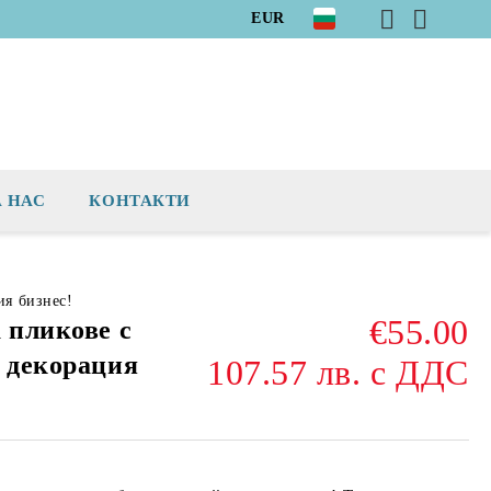
EUR
А НАС
КОНТАКТИ
ия бизнес!
€55.00
 пликове с
а декорация
107.57 лв. с ДДС