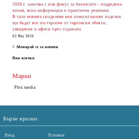
2026 г. започва с нов фокус за бизнесите - подредена
визия, ясна информация и практични решения.
В тази новина споделяме кои плексигласови изделия
ще бъдат все по-търсени от търговски обекти,
заведения и офиси през годината.
02 Яну 2026
Абонирай се за новини
Виж всички
Марки
Plex media
Бързи връзки:
Вход
Условия