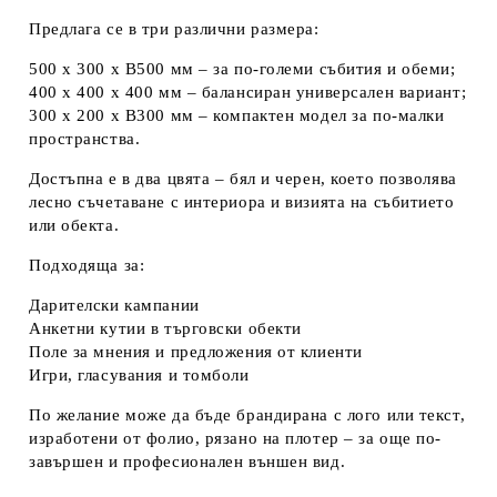
Предлага се в три различни размера:
500 х 300 х В500 мм
– за по-големи събития и обеми;
400 х 400 х 400 мм
– балансиран универсален вариант;
300 х 200 х В300 мм
– компактен модел за по-малки
пространства.
Достъпна е в
два цвята – бял и черен
, което позволява
лесно съчетаване с интериора и визията на събитието
или обекта.
Подходяща за:
Дарителски кампании
Анкетни кутии в търговски обекти
Поле за мнения и предложения от клиенти
Игри, гласувания и томболи
По желание може да бъде брандирана с
лого или текст
,
изработени от фолио, рязано на плотер – за още по-
завършен и професионален външен вид.