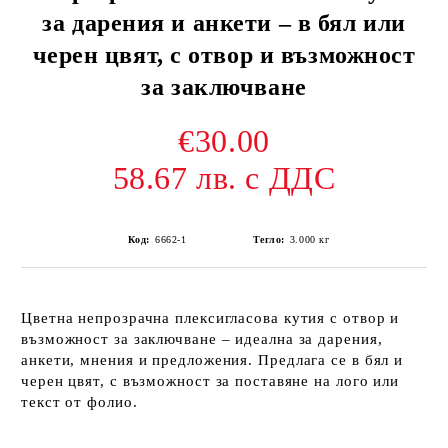
за дарения и анкети – в бял или
черен цвят, с отвор и възможност
за заключване
€30.00
58.67 лв. с ДДС
Код:
6662-1
Тегло:
3.000
кг
Цветна
непрозрачна плексигласова кутия
с
отвор
и
възможност за
заключване
– идеална за
дарения
,
анкети
,
мнения
и
предложения
. Предлага се в
бял
и
черен
цвят, с възможност за поставяне на
лого
или
текст от фолио
.