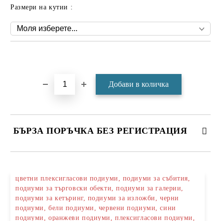
Размери на кутии :
Добави в желани
БЪРЗА ПОРЪЧКА БЕЗ РЕГИСТРАЦИЯ
САМО ПОПЪЛНЕТЕ 4 ПОЛЕТА
цветни плексигласови подиуми, подиуми за събития,
подиуми за търговски обекти, подиуми за галерии,
подиуми за кетъринг, подиуми за изложби, черни
подиуми, бели подиуми, червени подиуми, сини
подиуми, оранжеви подиуми, плексигласови подиуми,