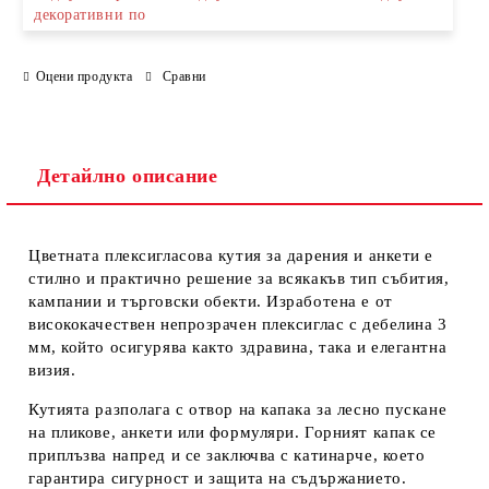
декоративни по
Ние ще се свържем с вас в рамките на работния ден.
Оцени продукта
Сравни
Детайлно описание
Цветната плексигласова кутия за дарения и анкети е
стилно и практично решение за всякакъв тип събития,
кампании и търговски обекти. Изработена е от
висококачествен непрозрачен плексиглас с дебелина 3
мм, който осигурява както здравина, така и елегантна
визия.
Кутията разполага с отвор на капака за лесно пускане
на пликове, анкети или формуляри. Горният капак се
приплъзва напред и се заключва с катинарче, което
гарантира сигурност и защита на съдържанието.