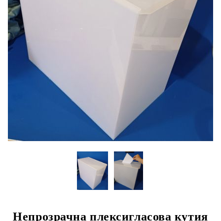
Непрозрачна плексигласова кутия