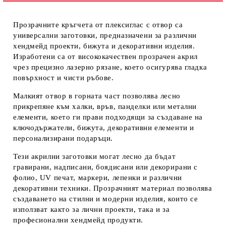
Прозрачните кръгчета от плексиглас с отвор са
Ние ще се свържем с вас в рамките на работния ден.
универсални заготовки, предназначени за различни
хендмейд проекти, бижута и декоративни изделия.
Изработени са от висококачествен прозрачен акрил
чрез прецизно лазерно рязане, което осигурява гладка
повърхност и чисти ръбове.
Малкият отвор в горната част позволява лесно
прикрепяне към халки, връв, панделки или метални
елементи, което ги прави подходящи за създаване на
ключодържатели, бижута, декоративни елементи и
персонализирани подаръци.
Тези акрилни заготовки могат лесно да бъдат
гравирани, надписани, боядисани или декорирани с
фолио, UV печат, маркери, лепенки и различни
декоративни техники. Прозрачният материал позволява
създаването на стилни и модерни изделия, които се
използват както за лични проекти, така и за
професионални хендмейд продукти.