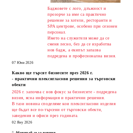
Баджовете с лого, длъжност и
прозорче за име са практично
решение за хотели, ресторанти и
SPA центрове, особено при сезонен
персонал.
Името на служителя може да се
сменя лесно, без да се изработва
нов бадж, а екипът запазва
подредена и професионална визия.
07 Юни 2026
Какво ще търсят бизнесите през 2026 г.
- практични плексигласови решения за търговски
обекти
2026 г. започва с нов фокус за бизнесите - подредена
визия, ясна информация и практични решения.
В тази новина споделяме кои плексигласови изделия
ще бъдат все по-търсени от търговски обекти,
заведения и офиси през годината.
02 Яну 2026
Абонирай се за новини