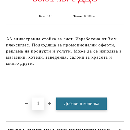
Код:
LА3
Тегло:
0.500
кг
А3 едностранна стойка за лист. Изработена от 3мм
плексиглас. Подходяща за промоционални оферти,
реклама на продукти и услуги. Може да се използва в
магазини, хотели, заведения, салони за красота и
много други.
Добави в желани