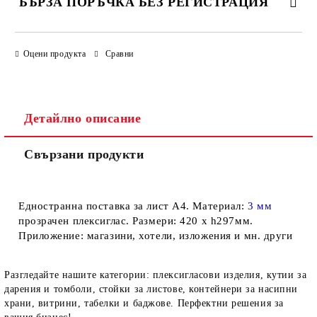
БЪРЗА ПОРЪЧКА БЕЗ РЕГИСТРАЦИЯ
САМО ПОПЪЛНЕТЕ 4 ПОЛЕТА
Оцени продукта
Сравни
Детайлно описание
Свързани продукти
Ние ще се свържем с вас в рамките на работния ден.
Едностранна поставка за лист А4. Материал:
3 мм
прозрачен плексиглас. Размери: 420 х h297мм.
Приложение: магазини, хотели, изложения и мн. други
Разгледайте нашите категории: плексигласови изделия, кутии за
дарения и томболи, стойки за листове, контейнери за насипни
храни, витрини, табелки и баджове. Перфектни решения за