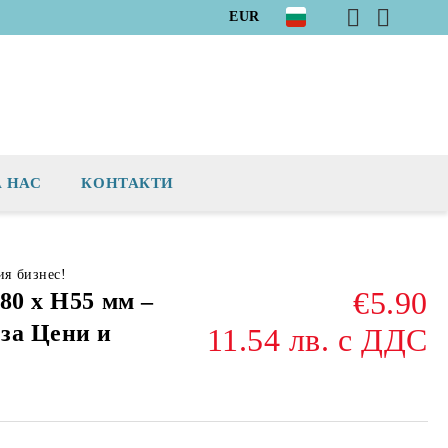
EUR
А НАС
КОНТАКТИ
ия бизнес!
€5.90
80 х Н55 мм –
за Цени и
11.54 лв. с ДДС