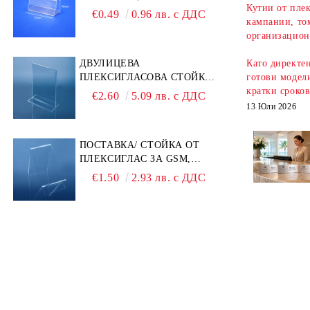
Кутии от плек
ЕТИКЕТИ 70 × 40 ММ –
€0.49
0.96 лв. с ДДС
кампании, то
ПРОЗРАЧНА
организацион
ДВУЛИЦЕВА
Като директе
ПЛЕКСИГЛАСОВА СТОЙКА
готови модели
A6 – ИДЕАЛНА ЗА QR
кратки сроко
€2.60
5.09 лв. с ДДС
КОДОВЕ И РЕКЛАМИ
13 Юли 2026
ПОСТАВКА/ СТОЙКА ОТ
ПЛЕКСИГЛАС ЗА GSM,
ТЕЛЕФОН, СМАРТФОН И
€1.50
2.93 лв. с ДДС
АКСЕСОАРИ ЗА ТЯХ