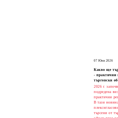
07 Юни 2026
Какво ще тър
- практични 
търговски об
2026 г. започ
подредена ви
практични ре
В тази новин
плексигласови
търсени от тъ