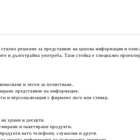
Ние ще се свържем с вас в рамки
и стилно решение за представяне на ценова информация и опис
те и дълготрайна употреба. Тази стойка е специално проектир
зносване и лесен за почистване.
зирано представяне на информация.
ти и персонализация с фирмено лого или стикер.
 на храни и десерти.
умирани и пакетирани продукти.
продукти като телефони, слушалки и други.
на ценова информация до изложените артикули.