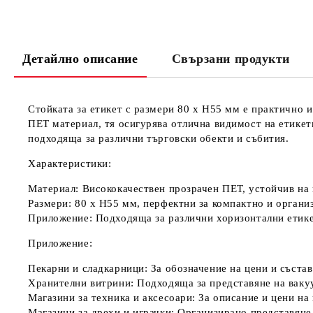
Детайлно описание
Свързани продукти
Стойката за етикет с размери 80 х Н55 мм е практично 
ПЕТ материал, тя осигурява отлична видимост на етикети
подходяща за различни търговски обекти и събития.
Характеристики:
Материал:
Висококачествен прозрачен ПЕТ, устойчив на и
Размери:
80 х Н55 мм, перфектни за компактно и органи
Приложение:
Подходяща за различни хоризонтални етике
Приложение:
Пекарни и сладкарници:
За обозначение на цени и състав
Хранителни витрини:
Подходяща за представяне на ваку
Магазини за техника и аксесоари:
За описание и цени на 
Магазини за дрехи и играчки:
Организирано представяне 