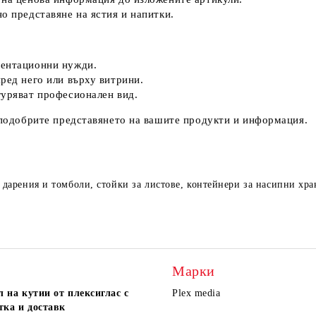
о представяне на ястия и напитки.
зентационни нужди.
ред него или върху витрини.
гуряват професионален вид.
а подобрите представянето на вашите продукти и информация.
а дарения и томболи, стойки за листове, контейнери за насипни хр
Марки
 на кутии от плексиглас с
Plex media
тка и доставк