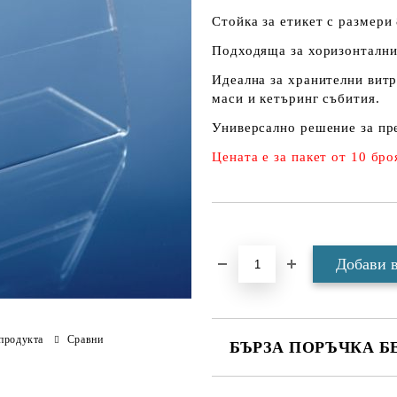
Стойка за етикет
с размери
Подходяща за хоризонтални 
Идеална за хранителни витр
маси и кетъринг събития.
Универсално решение за пр
Цената е за пакет от 10 бро
Добави в желани
продукта
Сравни
БЪРЗА ПОРЪЧКА Б
САМО ПОПЪЛНЕТЕ 4 ПОЛЕТА