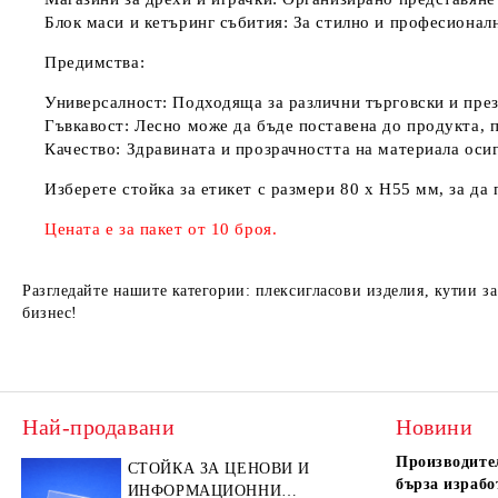
Блок маси и кетъринг събития:
За стилно и професионалн
Предимства:
Универсалност:
Подходяща за различни търговски и пре
Гъвкавост:
Лесно може да бъде поставена до продукта, п
Качество:
Здравината и прозрачността на материала оси
Изберете стойка за етикет с размери 80 х Н55 мм, за д
Цената е за пакет от 10 броя.
Разгледайте нашите категории: плексигласови изделия, кутии з
бизнес!
Най-продавани
Новини
Производител
СТОЙКА ЗА ЦЕНОВИ И
бърза израбо
ИНФОРМАЦИОННИ