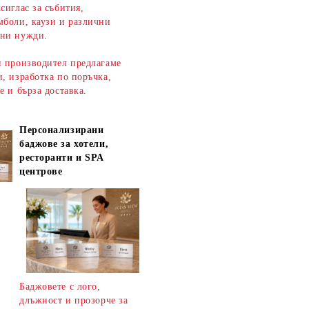
сиглас за събития,
мболи, каузи и различни
ни нужди.
н производител предлагаме
, изработка по поръчка,
ве и
бърза доставка
.
Персонализирани
баджове за хотели,
ресторанти и SPA
центрове
Баджовете с лого,
длъжност и прозорче за