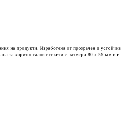
те на работния ден.
ания на продукти. Изработена от прозрачен и устойчив
ана за хоризонтални етикети с размери 80 х 55 мм и е