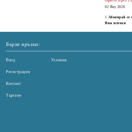
офиси през г
02 Яну 2026
Абонирай се 
Виж всички
Бързи връзки:
Вход
Условия
Регистрация
Контакт
Търсене