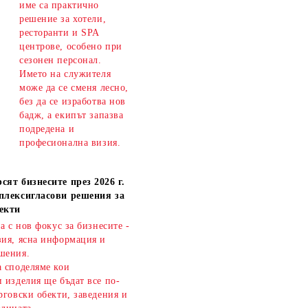
име са практично
решение за хотели,
ресторанти и SPA
центрове, особено при
сезонен персонал.
Името на служителя
може да се сменя лесно,
без да се изработва нов
бадж, а екипът запазва
подредена и
професионална визия.
сят бизнесите през 2026 г.
плексигласови решения за
екти
ва с нов фокус за бизнесите -
зия, ясна информация и
шения.
а споделяме кои
 изделия ще бъдат все по-
рговски обекти, заведения и