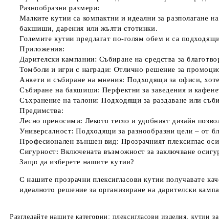
Разнообразни размери
:
Малките кутии са компактни и идеални за разполагане на 
бакшиши, дарения или жълти стотинки.
Големите кутии предлагат по-голям обем и са подходящи
Приложения:
Дарителски кампании
: Събиране на средства за благотв
Томболи и игри с награди
: Отлично решение за промоци
Анкети и събиране на мнения
: Подходящи за офиси, хоте
Събиране на бакшиши
: Перфектни за заведения и кафене
Съхранение на талони
: Подходящи за раздаване или съби
Предимства:
Лесно преносими
: Лекото тегло и удобният дизайн позв
Универсалност
: Подходящи за разнообразни цели – от б
Професионален външен вид
: Прозрачният плексиглас оси
Сигурност
: Включената възможност за заключване осигу
Защо да изберете нашите кутии?
С нашите прозрачни плексигласови кутии получавате кач
идеалното решение за организиране на дарителски кампа
Разгледайте нашите категории: плексигласови изделия, кутии з