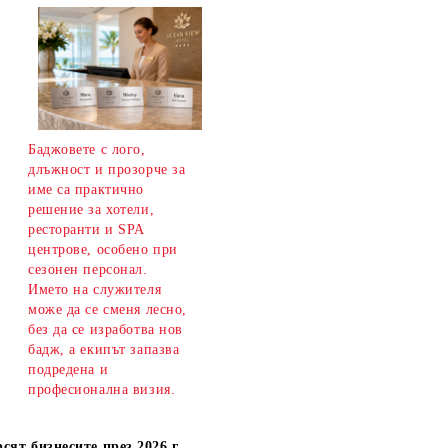
Баджовете с лого,
длъжност и прозорче за
име са практично
решение за хотели,
ресторанти и SPA
центрове, особено при
сезонен персонал.
Името на служителя
може да се сменя лесно,
без да се изработва нов
бадж, а екипът запазва
подредена и
професионална визия.
сят бизнесите през 2026 г.