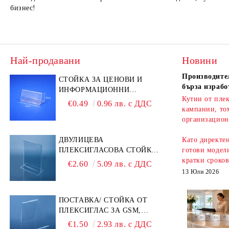
бизнес!
Най-продавани
Новини
Производител
СТОЙКА ЗА ЦЕНОВИ И
бърза израбо
ИНФОРМАЦИОННИ
Кутии от плек
ЕТИКЕТИ 70 × 40 ММ –
€0.49
0.96 лв. с ДДС
кампании, то
ПРОЗРАЧНА
организацион
ДВУЛИЦЕВА
Като директе
ПЛЕКСИГЛАСОВА СТОЙКА
готови модели
A6 – ИДЕАЛНА ЗА QR
кратки сроко
€2.60
5.09 лв. с ДДС
КОДОВЕ И РЕКЛАМИ
13 Юли 2026
ПОСТАВКА/ СТОЙКА ОТ
ПЛЕКСИГЛАС ЗА GSM,
ТЕЛЕФОН, СМАРТФОН И
€1.50
2.93 лв. с ДДС