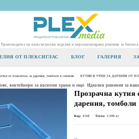
Производител на плексигласови изделия и персонализирани решения за бизнеса
ЕЛИЯ ОТ ПЛЕКСИГЛАС
БЛОГ
ГАЛЕРИЯ
З
сички от плексиглас за дарения, томболи и събития
КУТИИ И УРНИ ЗА ДАРЕНИЯ ОТ П
тове, контейнери за насипни храни и още. Идеални решения за ваш
Прозрачна кутия 
дарения, томболи
Код:
4148
Тегло:
3.000
кг