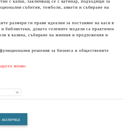
тии с капак, заключващ се с катинар, подходящи за
оционални събития, томболи, анкети и събиране на
ите размери ги прави идеални за поставяне на каси в
и и библиотеки, докато големите модели са практичен
оли в казина, събиране на мнения и предложения и
офункционални решения за бизнеса и обществените
дащото меню: