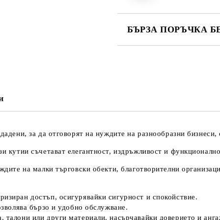
БЪРЗА ПОРЪЧКА Б
САМО ПОПЪЛНЕТЕ 4 ПОЛЕТА
и
Ние ще се свържем с вас в рамки
здадени, за да отговорят на нуждите на разнообразни бизнеси,
зи кутии съчетават елегантност, издръжливост и функционално
уждите на малки търговски обекти, благотворителни организац
ризиран достъп, осигурявайки сигурност и спокойствие.
позволява бързо и удобно обслужване.
а, талони или други материали, насърчавайки доверието и анга