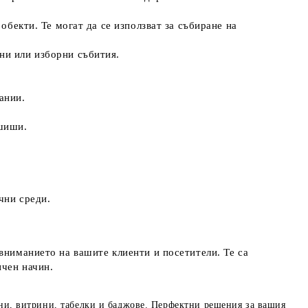
обекти. Те могат да се използват за събиране на
ни или изборни събития.
ании.
кшиши.
чни среди.
вниманието на вашите клиенти и посетители. Те са
ичен начин.
ани, витрини, табелки и баджове. Перфектни решения за вашия