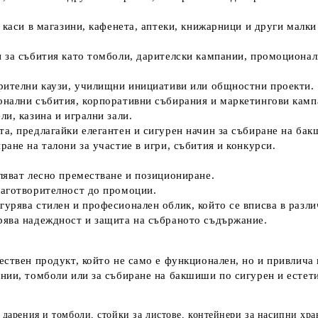
каси в магазини, кафенета, аптеки, книжарници и други малки 
 за събития като томболи, дарителски кампании, промоционал
орителни каузи, училищни инициативи или общностни проекти.
онални събития, корпоративни събирания и маркетингови камп
ли, казина и игрални зали.
та, предлагайки елегантен и сигурен начин за събиране на ба
ране на талони за участие в игри, събития и конкурси.
оляват лесно преместване и позициониране.
лаготворителност до промоции.
гурява стилен и професионален облик, който се вписва в разли
рява надеждност и защита на събраното съдържание.
ествен продукт, който не само е функционален, но и привлича 
нии, томболи или за събиране на бакшиши по сигурен и естет
а дарения и томболи, стойки за листове, контейнери за насипни хр