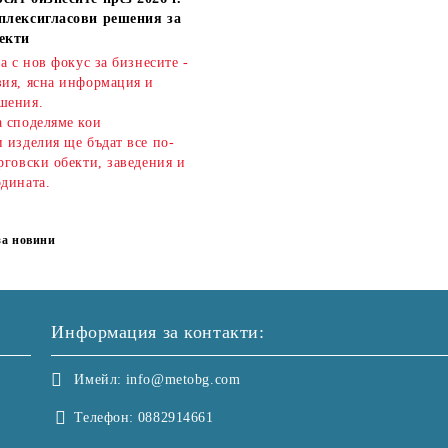
плексигласови решения за
екти
ва с нов фокус за бизнесите -
зия, ясна информация и
шения.
а споделяме кои
 изделия ще бъдат все по-
рговски обекти, заведения и
одината.
за новини
Информация за контакти:
Имейл:
info@metobg.com
Телефон:
0882914661