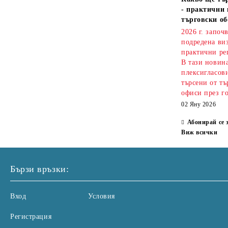
- практични 
търговски об
2026 г. започ
подредена ви
практични ре
В тази новин
плексигласови
търсени от тъ
офиси през г
02 Яну 2026
Абонирай се 
Виж всички
Бързи връзки:
Вход
Условия
Регистрация