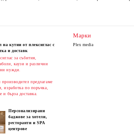
Марки
 на кутии от плексиглас с
Plex media
тка и доставк
сиглас за събития,
мболи, каузи и различни
ни нужди.
н производител предлагаме
, изработка по поръчка,
ве и
бърза доставка
.
Персонализирани
баджове за хотели,
ресторанти и SPA
центрове