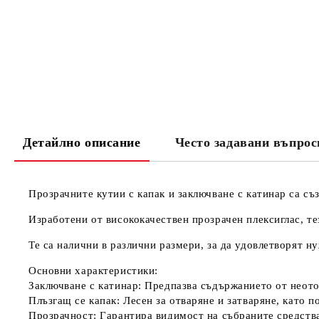
Детайлно описание
Често задавани въпрос
Прозрачните кутии с капак и заключване с катинар са съ
Изработени от висококачествен прозрачен плексиглас, те
Те са налични в различни размери, за да удовлетворят н
Основни характеристики:
Заключване с катинар
: Предпазва съдържанието от неото
Плъзгащ се капак
: Лесен за отваряне и затваряне, като 
Прозрачност
: Гарантира видимост на събраните средств