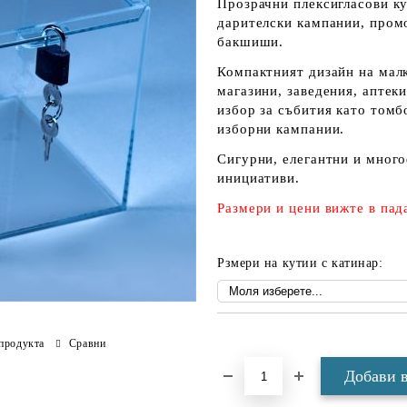
Прозрачни плексигласови ку
дарителски кампании, пром
бакшиши.
Компактният дизайн на малк
магазини, заведения, аптек
избор за събития като томб
изборни кампании.
Сигурни, елегантни и мног
инициативи.
Размери и цени вижте в па
Рзмери на кутии с катинар:
Добави в желани
продукта
Сравни