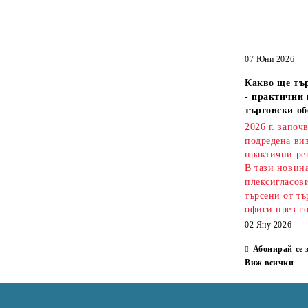
07 Юни 2026
Какво ще тър
- практични 
търговски об
2026 г. започ
подредена ви
практични ре
В тази новин
плексигласови
търсени от тъ
офиси през г
02 Яну 2026
Абонирай се 
Виж всички