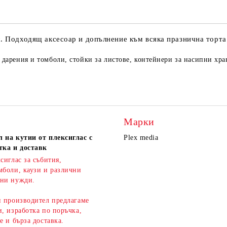
с. Подходящ аксесоар и допълнение към всяка празнична торта
а дарения и томболи, стойки за листове, контейнери за насипни хр
Марки
 на кутии от плексиглас с
Plex media
тка и доставк
сиглас за събития,
мболи, каузи и различни
ни нужди.
н производител предлагаме
, изработка по поръчка,
ве и
бърза доставка
.