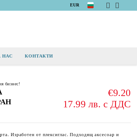
EUR
А НАС
КОНТАКТИ
ия бизнес!
€9.20
А
РАН
17.99 лв. с ДДС
рта. Изработен от плексиглас. Подходящ аксесоар и