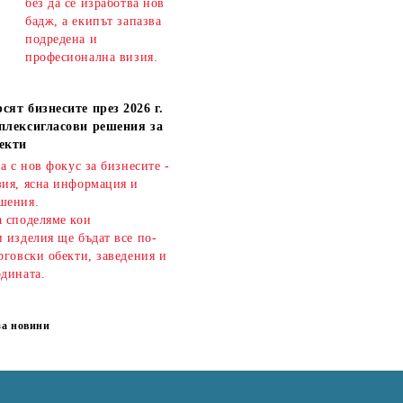
без да се изработва нов
бадж, а екипът запазва
подредена и
професионална визия.
сят бизнесите през 2026 г.
плексигласови решения за
екти
ва с нов фокус за бизнесите -
зия, ясна информация и
шения.
а споделяме кои
 изделия ще бъдат все по-
рговски обекти, заведения и
одината.
за новини