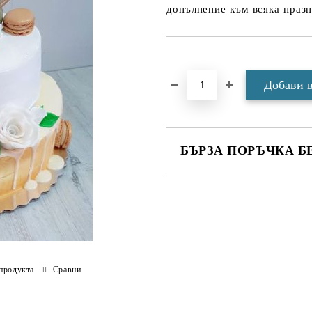
допълнение към всяка празн
Добави в желани
БЪРЗА ПОРЪЧКА Б
САМО ПОПЪЛНЕТЕ 4 ПОЛЕТА
Ние ще се свържем с вас в рамки
продукта
Сравни