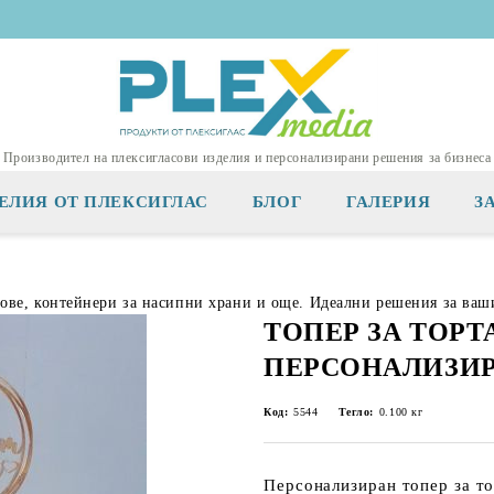
Производител на плексигласови изделия и персонализирани решения за бизнеса
ЕЛИЯ ОТ ПЛЕКСИГЛАС
БЛОГ
ГАЛЕРИЯ
З
тове, контейнери за насипни храни и още. Идеални решения за ваш
ТОПЕР ЗА ТОРТ
ПЕРСОНАЛИЗИ
Код:
5544
Тегло:
0.100
кг
Персонализиран топер за то