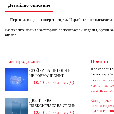
Детайлно описание
Персонализиран топер за торта. Изработен от плексигла
Разгледайте нашите категории: плексигласови изделия, кутии з
бизнес!
Най-продавани
Новини
Производител
СТОЙКА ЗА ЦЕНОВИ И
бърза израбо
ИНФОРМАЦИОННИ
Кутии от плек
ЕТИКЕТИ 70 × 40 ММ –
€0.49
0.96 лв. с ДДС
кампании, то
ПРОЗРАЧНА
организацион
ДВУЛИЦЕВА
Като директе
ПЛЕКСИГЛАСОВА СТОЙКА
готови модели
A6 – ИДЕАЛНА ЗА QR
кратки сроко
€2.60
5.09 лв. с ДДС