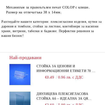
Механизъм за правоъгълен печат COLOP с клише.
Размер на отпечатъка 38 х 14мм.
Ние ще се свържем с вас в рамките на работния ден.
Разгледайте нашите категории: плексигласови изделия, кутии за
дарения и томболи, стойки за листове, контейнери за насипни
храни, витрини, табелки и баджове. Перфектни решения за
вашия бизнес!
Най-продавани
СТОЙКА ЗА ЦЕНОВИ И
ИНФОРМАЦИОННИ ЕТИКЕТИ 70 ×
40 ММ – ПРОЗРАЧНА
€0.49
0.96 лв. с ДДС
ДВУЛИЦЕВА ПЛЕКСИГЛАСОВА
СТОЙКА A6 – ИДЕАЛНА ЗА QR
КОДОВЕ И РЕКЛАМИ
€2.60
5.09 лв. с ДДС