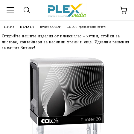
Начало
ПЕЧАТИ
печати COLOP
COLOP правоъгълни печати
Открийте нашите изделия от плексиглас – кутии, стойки за
листове, контейнери за насипни храни и още. Идеални решения
за вашия бизнес!