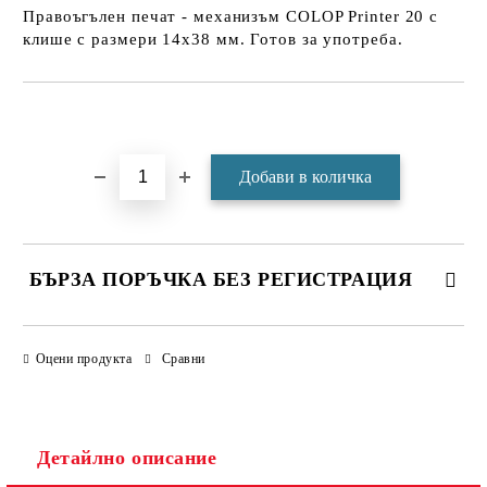
Правоъгълен печат - механизъм COLOP Printer 20 с
клише с размери 14х38 мм. Готов за употреба.
Добави в желани
БЪРЗА ПОРЪЧКА БЕЗ РЕГИСТРАЦИЯ
САМО ПОПЪЛНЕТЕ 4 ПОЛЕТА
Оцени продукта
Сравни
Детайлно описание