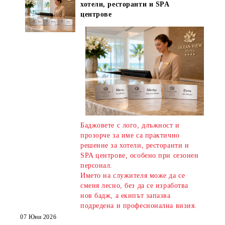
хотели, ресторанти и SPA
центрове
Баджовете с лого, длъжност и
прозорче за име са практично
решение за хотели, ресторанти и
SPA центрове, особено при сезонен
персонал.
Името на служителя може да се
сменя лесно, без да се изработва
нов бадж, а екипът запазва
подредена и професионална визия.
07 Юни 2026