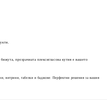
укти.
 бижута, прозрачната плексигласова кутия е вашето
ани, витрини, табелки и баджове. Перфектни решения за вашия