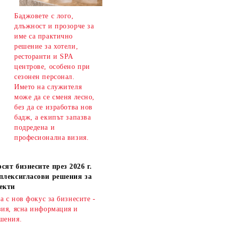
Баджовете с лого,
длъжност и прозорче за
име са практично
решение за хотели,
ресторанти и SPA
центрове, особено при
сезонен персонал.
Името на служителя
може да се сменя лесно,
без да се изработва нов
бадж, а екипът запазва
подредена и
професионална визия.
сят бизнесите през 2026 г.
плексигласови решения за
екти
ва с нов фокус за бизнесите -
зия, ясна информация и
шения.