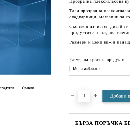
Прозрачна плексигласова ку
Тази прозрачна плексигласов
сладкарници, магазини за к
Със своя изчистен дизайн и
продуктите и създава елега
Размери и цени виж в пада
Размер на кутия за продукти:
Добави в желани
продукта
Сравни
БЪРЗА ПОРЪЧКА Б