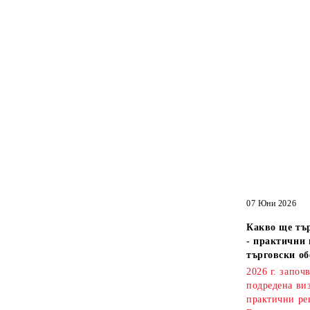
07 Юни 2026
Какво ще тър
- практични 
търговски об
2026 г. започ
подредена ви
практични ре