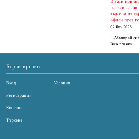
В тази новин
плексигласови
търсени от тъ
офиси през г
02 Яну 2026
Абонирай се 
Виж всички
Бързи връзки:
Вход
Условия
Регистрация
Контакт
Търсене