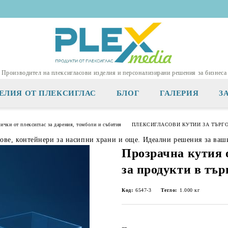
Производител на плексигласови изделия и персонализирани решения за бизнеса
ЕЛИЯ ОТ ПЛЕКСИГЛАС
БЛОГ
ГАЛЕРИЯ
З
сички от плексиглас за дарения, томболи и събития
ПЛЕКСИГЛАСОВИ КУТИИ ЗА ТЪРГ
тове, контейнери за насипни храни и още. Идеални решения за ваш
Прозрачна кутия 
за продукти в тър
Код:
6547-3
Тегло:
1.000
кг