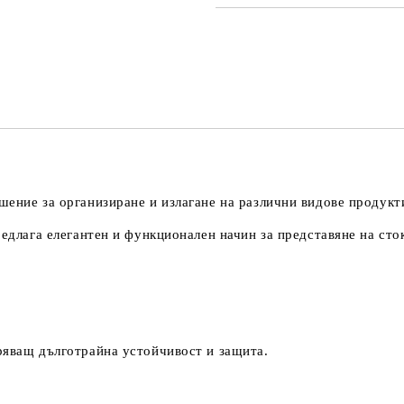
САМО ПОПЪЛНЕТЕ 4 ПОЛЕТА
Ние ще се свържем с вас в рамки
шение за организиране и излагане на различни видове продукт
редлага елегантен и функционален начин за представяне на сто
ряващ дълготрайна устойчивост и защита.