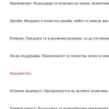
Приложение:
Подходяща за излагане на храни, козметика
Дизайн:
Модерен и изчистен дизайн, който се вписва във
Размери:
Предлага се в различни размери, за да отговори
Лесна поддръжка:
Плексигласът се почиства лесно и зап
Предимства:
Отлична видимост:
Прозрачността на кутиите позволява 
Универсалност:
Подходяща за разнообразни приложения –