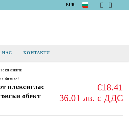
EUR
А НАС
КОНТАКТИ
ОВСКИ ОБЕКТИ
ия бизнес!
€18.41
от плексиглас
говски обект
36.01 лв. с ДДС