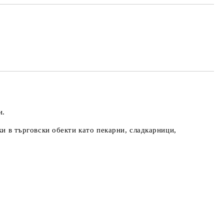
те на работния ден.
и.
ки в търговски обекти като пекарни, сладкарници,