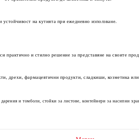
и устойчивост на кутията при ежедневно използване.
ърси практично и стилно решение за представяне на своите прод
ти, дрехи, фармацевтични продукти, сладкиши, козметика или
а дарения и томболи, стойки за листове, контейнери за насипни хр