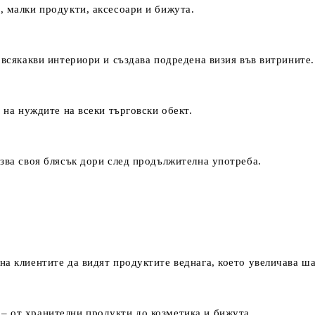
, малки продукти, аксесоари и бижута.
 всякакви интериори и създава подредена визия във витрините.
 на нуждите на всеки търговски обект.
азва своя блясък дори след продължителна употреба.
на клиентите да видят продуктите веднага, което увеличава ш
 от хранителни продукти до козметика и бижута.