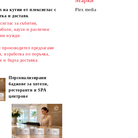
Марки
 на кутии от плексиглас с
Plex media
тка и доставк
сиглас за събития,
мболи, каузи и различни
ни нужди.
н производител предлагаме
, изработка по поръчка,
ве и
бърза доставка
.
Персонализирани
баджове за хотели,
ресторанти и SPA
центрове