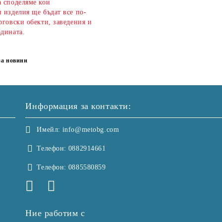
а споделяме кои
 изделия ще бъдат все по-
рговски обекти, заведения и
одината.
за новини
Информация за контакти:
Имейл:
info@metobg.com
Телефон:
0882914661
Телефон:
0885580859
Ние работим с