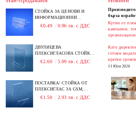
Най-продавани
Новини
Производител
СТОЙКА ЗА ЦЕНОВИ И
бърза израбо
ИНФОРМАЦИОННИ
Кутии от плек
ЕТИКЕТИ 70 × 40 ММ –
€0.49
0.96 лв. с ДДС
кампании, то
ПРОЗРАЧНА
организацион
ДВУЛИЦЕВА
Като директе
ПЛЕКСИГЛАСОВА СТОЙКА
готови модели
A6 – ИДЕАЛНА ЗА QR
кратки сроко
€2.60
5.09 лв. с ДДС
КОДОВЕ И РЕКЛАМИ
13 Юли 2026
ПОСТАВКА/ СТОЙКА ОТ
ПЛЕКСИГЛАС ЗА GSM,
ТЕЛЕФОН, СМАРТФОН И
€1.50
2.93 лв. с ДДС
АКСЕСОАРИ ЗА ТЯХ