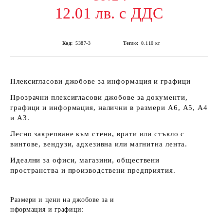
12.01 лв. с ДДС
Код:
5387-3
Тегло:
0.110
кг
Плексигласови джобове за информация и графици
Прозрачни плексигласови джобове за документи,
графици и информация, налични в размери А6, А5, А4
и А3.
Лесно закрепване към стени, врати или стъкло с
винтове, вендузи, адхезивна или магнитна лента.
Идеални за офиси, магазини, обществени
пространства и производствени предприятия.
Размери и цени на джобове за и
нформация и графици: