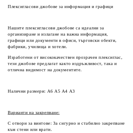
Плексигласови джобове за информация и графици
Ние ще се свържем с вас в рамките на работния ден.
Нашите плексигласови джобове са идеални за
организиране и излагане на важна информация,
графици или документи в офиси, търговски обекти,
фабрики, училища и хотели.
Изработени от висококачествен прозрачен плексиглас,
тези джобове предлагат както издръжливост, така и
отлична видимост на документите.
Налични размери:
А6 А5 А4 А3
Варианти на закрепване:
С отвори за винтове:
За сигурно и стабилно закрепване
към стени или врати.