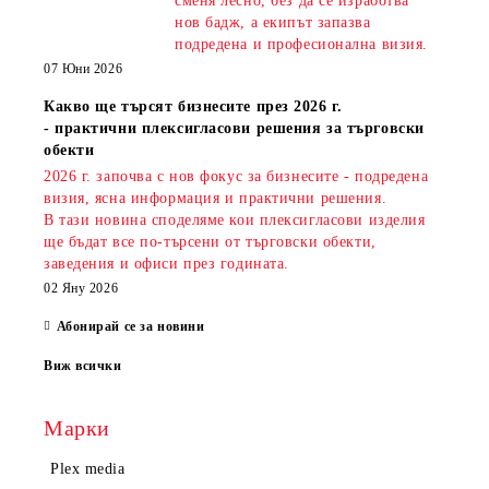
сменя лесно, без да се изработва
нов бадж, а екипът запазва
подредена и професионална визия.
07 Юни 2026
Какво ще търсят бизнесите през 2026 г.
- практични плексигласови решения за търговски
обекти
2026 г. започва с нов фокус за бизнесите - подредена
визия, ясна информация и практични решения.
В тази новина споделяме кои плексигласови изделия
ще бъдат все по-търсени от търговски обекти,
заведения и офиси през годината.
02 Яну 2026
Абонирай се за новини
Виж всички
Марки
Plex media