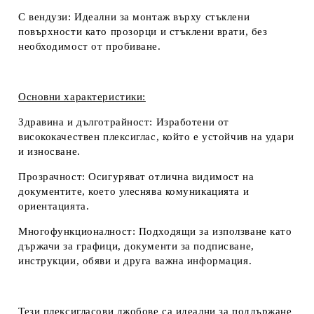
С вендузи:
Идеални за монтаж върху стъклени
повърхности като прозорци и стъклени врати, без
необходимост от пробиване.
Основни характеристики:
Здравина и дълготрайност:
Изработени от
висококачествен плексиглас, който е устойчив на удари
и износване.
Прозрачност:
Осигуряват отлична видимост на
документите, което улеснява комуникацията и
ориентацията.
Многофункционалност:
Подходящи за използване като
държачи за графици, документи за подписване,
инструкции, обяви и друга важна информация.
Тези плексигласови джобове са идеални за поддържане