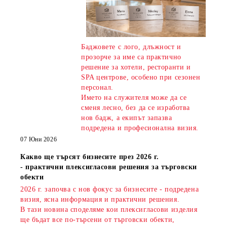
Баджовете с лого, длъжност и
прозорче за име са практично
решение за хотели, ресторанти и
SPA центрове, особено при сезонен
персонал.
Името на служителя може да се
сменя лесно, без да се изработва
нов бадж, а екипът запазва
подредена и професионална визия.
07 Юни 2026
Какво ще търсят бизнесите през 2026 г.
- практични плексигласови решения за търговски
обекти
2026 г. започва с нов фокус за бизнесите - подредена
визия, ясна информация и практични решения.
В тази новина споделяме кои плексигласови изделия
ще бъдат все по-търсени от търговски обекти,