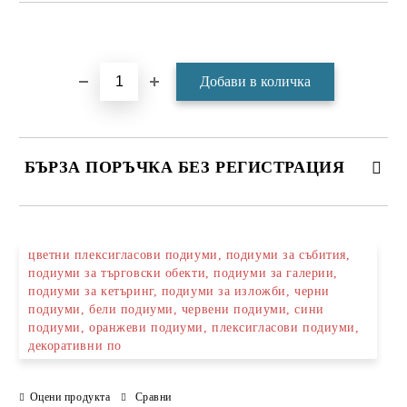
Добави в желани
БЪРЗА ПОРЪЧКА БЕЗ РЕГИСТРАЦИЯ
САМО ПОПЪЛНЕТЕ 4 ПОЛЕТА
цветни плексигласови подиуми, подиуми за събития,
подиуми за търговски обекти, подиуми за галерии,
подиуми за кетъринг, подиуми за изложби, черни
подиуми, бели подиуми, червени подиуми, сини
подиуми, оранжеви подиуми, плексигласови подиуми,
декоративни по
Ние ще се свържем с вас в рамките на работния ден.
Оцени продукта
Сравни