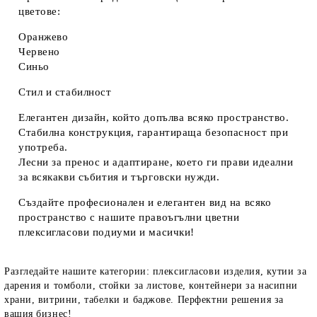
цветове:
Оранжево
Червено
Синьо
Стил и стабилност
Елегантен дизайн
, който допълва всяко пространство.
Стабилна конструкция
, гарантираща безопасност при
употреба.
Лесни за пренос и адаптиране
, което ги прави идеални
за всякакви събития и търговски нужди.
Създайте професионален и елегантен вид на всяко
пространство с нашите правоъгълни цветни
плексигласови подиуми и масички!
Разгледайте нашите категории: плексигласови изделия, кутии за
дарения и томболи, стойки за листове, контейнери за насипни
храни, витрини, табелки и баджове. Перфектни решения за
вашия бизнес!