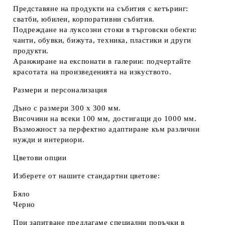
Представяне на продукти на събития с кетъринг:
сватби, юбилеи, корпоративни събития
.
Подреждане на луксозни стоки в търговски обекти:
чанти, обувки, бижута, техника, пластики и други
продукти
.
Аранжиране на експонати в галерии:
подчертайте
красотата на произведенията на изкуството
.
Размери и персонализация
Дъно с размери
300 х 300 мм
.
Височини на всеки
100 мм
, достигащи до
1000 мм
.
Възможност за
перфектно адаптиране
към различни
нужди и интериори.
Цветови опции
Изберете от нашите стандартни цветове:
Бяло
Черно
При запитване предлагаме специални поръчки в