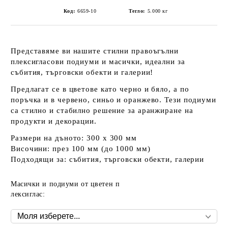
Код:
6659-10
Тегло:
5.000
кг
Представяме ви нашите стилни правоъгълни
плексигласови подиуми
и масички, идеални за
събития, търговски обекти и галерии!
Предлагат се в цветове като
черно
и
бяло
, а по
поръчка и в
червено
,
синьо
и
оранжево
. Тези подиуми
са стилно и стабилно решение за аранжиране на
продукти и декорации.
Размери на дъното:
300 х 300 мм
Височини: през
100 мм
(до 1000 мм)
Подходящи за: събития, търговски обекти, галерии
Масички и подиуми от цветен п
лексиглас: