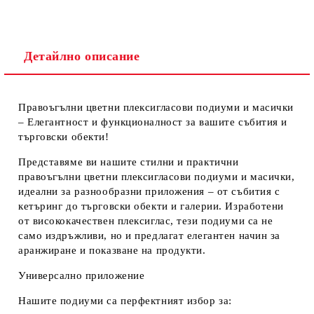
Детайлно описание
Правоъгълни цветни плексигласови подиуми и масички
– Елегантност и функционалност за вашите събития и
търговски обекти!
Представяме ви нашите стилни и практични
правоъгълни цветни плексигласови подиуми и масички,
идеални за разнообразни приложения – от събития с
кетъринг до търговски обекти и галерии. Изработени
от
висококачествен плексиглас
, тези подиуми са не
само издръжливи, но и предлагат елегантен начин за
аранжиране и показване на продукти.
Универсално приложение
Нашите подиуми са перфектният избор за: