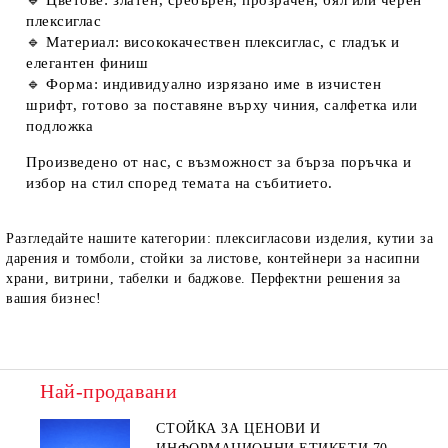
🔹
Цветове:
златен, сребърен, прозрачен, бял или черен
плексиглас
🔹
Материал:
висококачествен плексиглас, с гладък и
елегантен финиш
🔹
Форма:
индивидуално изрязано име в изчистен
шрифт, готово за поставяне върху чиния, салфетка или
подложка
Произведено от нас
, с възможност за бърза поръчка и
избор на стил според темата на събитието.
Разгледайте нашите категории: плексигласови изделия, кутии за
дарения и томболи, стойки за листове, контейнери за насипни
храни, витрини, табелки и баджове. Перфектни решения за
вашия бизнес!
Най-продавани
СТОЙКА ЗА ЦЕНОВИ И