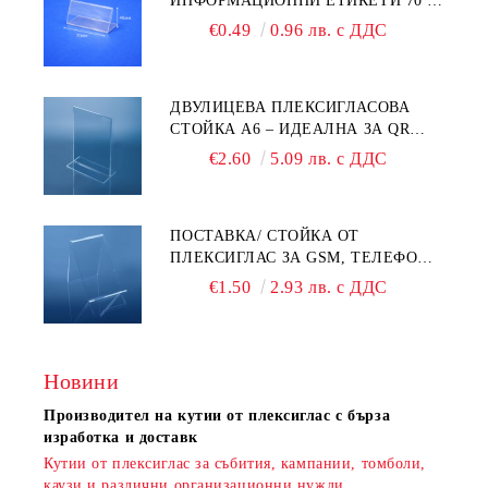
ИНФОРМАЦИОННИ ЕТИКЕТИ 70 ×
40 ММ – ПРОЗРАЧНА
€0.49
0.96 лв. с ДДС
ДВУЛИЦЕВА ПЛЕКСИГЛАСОВА
СТОЙКА A6 – ИДЕАЛНА ЗА QR
КОДОВЕ И РЕКЛАМИ
€2.60
5.09 лв. с ДДС
ПОСТАВКА/ СТОЙКА ОТ
ПЛЕКСИГЛАС ЗА GSM, ТЕЛЕФОН,
СМАРТФОН И АКСЕСОАРИ ЗА ТЯХ
€1.50
2.93 лв. с ДДС
Новини
Производител на кутии от плексиглас с бърза
изработка и доставк
Кутии от плексиглас за събития, кампании, томболи,
каузи и различни организационни нужди.