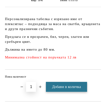
Код:
5846
Тегло:
0.010
кг
Персонализирана табелка с изрязано име от
плексиглас – подходяща за маса на сватби, кръщенета
и други празнични събития.
Предлага се в прозрачен, бял, черен, златен или
сребърен цвят.
Дължина на името до 80 мм.
Минимална стойност на поръчката 12 лв
Няма наличност
Добави в желани