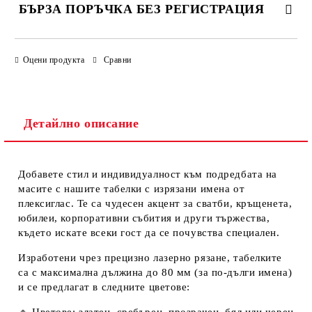
БЪРЗА ПОРЪЧКА БЕЗ РЕГИСТРАЦИЯ
САМО ПОПЪЛНЕТЕ 4 ПОЛЕТА
Оцени продукта
Сравни
Детайлно описание
Добавете стил и индивидуалност към подредбата на
Ние ще се свържем с вас в рамките на работния ден.
масите с нашите
табелки с изрязани имена от
плексиглас
. Те са чудесен акцент за сватби, кръщенета,
юбилеи, корпоративни събития и други тържества,
където искате всеки гост да се почувства специален.
Изработени чрез прецизно лазерно рязане, табелките
са с
максимална дължина до 80 мм
(за по-дълги имена)
и се предлагат в следните цветове: