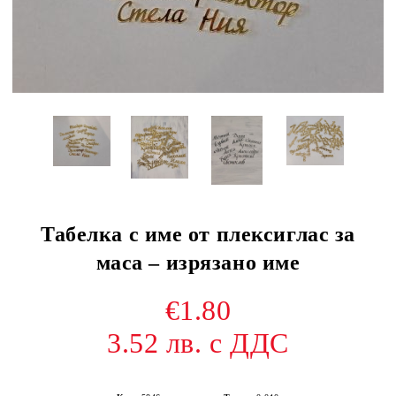
Табелка с име от плексиглас за
маса – изрязано име
€1.80
3.52 лв. с ДДС