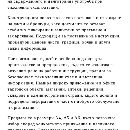
на съдържанието и дълготрайна употреба при
ежедневна експлоатация.
Конструкцията позволява
лесно поставяне и изваждане
на листи и брошури
, като документите остават
стабилно фиксирани и защитени от прегъване и
замърсяване. Подходящ е за поставяне на инструкции,
процедури, ценови листи, графици, обяви и друга
важна информация.
Плексигласовият джоб е особено подходящ за
производствени предприятия
, където се използва за
визуализиране на работни инструкции, правила за
безопасност, технологични схеми и вътрешна
информация. Намира широко приложение и в
офиси,
търговски обекти, магазини, аптеки, рецепции,
складове и административни сгради
, където ясната и
подредена информация е част от доброто обслужване
и организация.
Предлага се в размери
A4, A5 и A6
, което позволява
избор според конкретното приложение и наличното