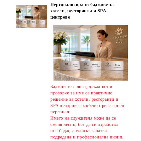
Персонализирани баджове за
хотели, ресторанти и SPA
центрове
Баджовете с лого, длъжност и
прозорче за име са практично
решение за хотели, ресторанти и
SPA центрове, особено при сезонен
персонал.
Името на служителя може да се
сменя лесно, без да се изработва
нов бадж, а екипът запазва
подредена и професионална визия.