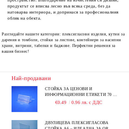
пространство. Благодарение на изчистения си дизайн,
продуктът се вписва лесно във всяка среда, без да
натоварва интериора, и допринася за професионалния
облик на обекта.
Разгледайте нашите категории: плексигласови изделия, кутии за
дарения и томболи, стойки за листове, контейнери за насипни
храни, витрини, табелки и баджове. Перфектни решения за
вашия бизнес!
Най-продавани
СТОЙКА ЗА ЦЕНОВИ И
ИНФОРМАЦИОННИ ЕТИКЕТИ 70 ×
40 ММ – ПРОЗРАЧНА
€0.49
0.96 лв. с ДДС
ДВУЛИЦЕВА ПЛЕКСИГЛАСОВА
СТОЙКА A6 – ИДЕАЛНА ЗА QR