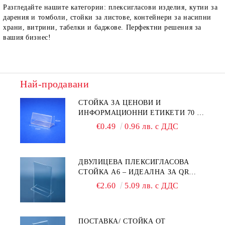
Разгледайте нашите категории: плексигласови изделия, кутии за
дарения и томболи, стойки за листове, контейнери за насипни
храни, витрини, табелки и баджове. Перфектни решения за
вашия бизнес!
Най-продавани
СТОЙКА ЗА ЦЕНОВИ И
ИНФОРМАЦИОННИ ЕТИКЕТИ 70 ×
40 ММ – ПРОЗРАЧНА
€0.49
0.96 лв. с ДДС
ДВУЛИЦЕВА ПЛЕКСИГЛАСОВА
СТОЙКА A6 – ИДЕАЛНА ЗА QR
КОДОВЕ И РЕКЛАМИ
€2.60
5.09 лв. с ДДС
ПОСТАВКА/ СТОЙКА ОТ