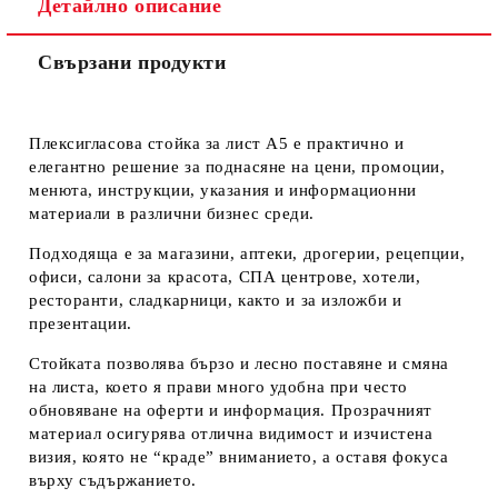
Детайлно описание
Свързани продукти
Ние ще се свържем с вас в рамките на работния ден.
Плексигласова стойка за лист A5
е практично и
елегантно решение за поднасяне на
цени, промоции,
менюта, инструкции, указания и информационни
материали
в различни бизнес среди.
Подходяща е за
магазини
,
аптеки
,
дрогерии
,
рецепции
,
офиси
,
салони за красота
,
СПА центрове
,
хотели
,
ресторанти
,
сладкарници
, както и за
изложби и
презентации
.
Стойката позволява
бързо и лесно поставяне и смяна
на листа
, което я прави много удобна при често
обновяване на оферти и информация. Прозрачният
материал осигурява
отлична видимост
и изчистена
визия, която не “краде” вниманието, а оставя фокуса
върху съдържанието.