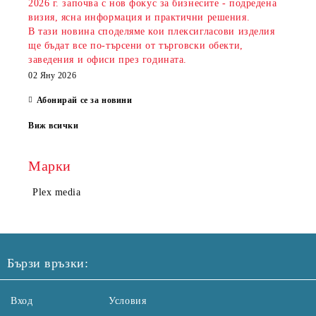
2026 г. започва с нов фокус за бизнесите - подредена
визия, ясна информация и практични решения.
В тази новина споделяме кои плексигласови изделия
ще бъдат все по-търсени от търговски обекти,
заведения и офиси през годината.
02 Яну 2026
Абонирай се за новини
Виж всички
Марки
Plex media
Бързи връзки:
Вход
Условия