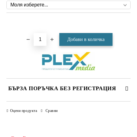
Добави в желани
БЪРЗА ПОРЪЧКА БЕЗ РЕГИСТРАЦИЯ
САМО ПОПЪЛНЕТЕ 4 ПОЛЕТА
Оцени продукта
Сравни