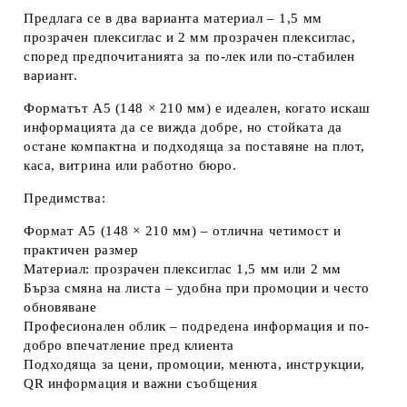
Предлага се в два варианта материал –
1,5 мм
прозрачен плексиглас
и
2 мм прозрачен плексиглас
,
според предпочитанията за по-лек или по-стабилен
вариант.
Форматът
A5 (148 × 210 мм)
е идеален, когато искаш
информацията да се вижда добре, но стойката да
остане компактна и подходяща за поставяне на плот,
каса, витрина или работно бюро.
Предимства:
Формат A5 (148 × 210 мм)
– отлична четимост и
практичен размер
Материал:
прозрачен плексиглас 1,5 мм или 2 мм
Бърза смяна на листа
– удобна при промоции и често
обновяване
Професионален облик
– подредена информация и по-
добро впечатление пред клиента
Подходяща за
цени, промоции, менюта, инструкции,
QR информация и важни съобщения