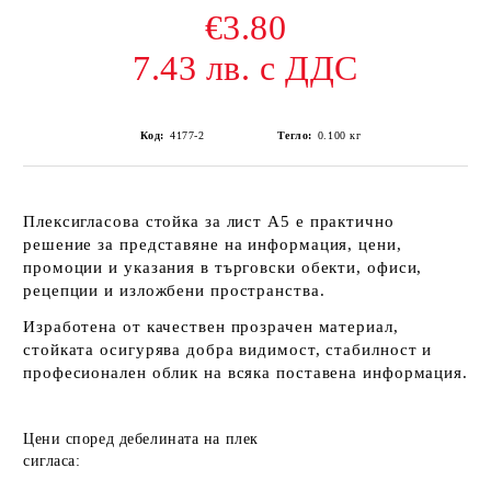
€3.80
7.43 лв. с ДДС
Код:
4177-2
Тегло:
0.100
кг
Плексигласова стойка за лист A5
е практично
решение за представяне на информация, цени,
промоции и указания в търговски обекти, офиси,
рецепции и изложбени пространства.
Изработена от качествен прозрачен материал,
стойката осигурява добра видимост, стабилност и
професионален облик на всяка поставена информация.
Цени според дебелината на плек
сигласа: