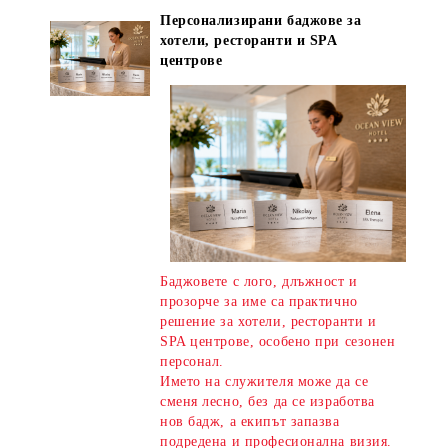
Персонализирани баджове за
хотели, ресторанти и SPA
центрове
Баджовете с лого, длъжност и
прозорче за име са практично
решение за хотели, ресторанти и
SPA центрове, особено при сезонен
персонал.
Името на служителя може да се
сменя лесно, без да се изработва
нов бадж, а екипът запазва
подредена и професионална визия.