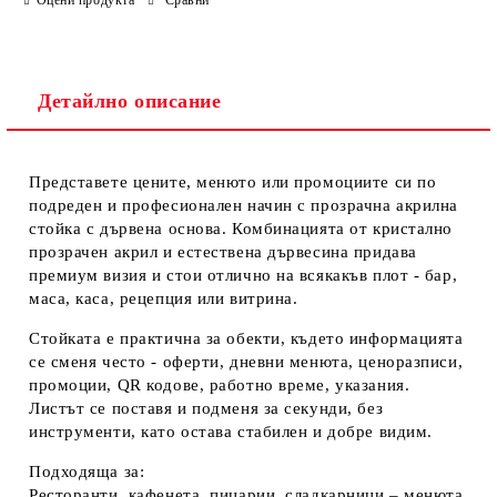
Детайлно описание
Представете цените, менюто или промоциите си по
Ние ще се свържем с вас в рамките на работния ден.
подреден и професионален начин с
прозрачна акрилна
стойка с дървена основа
. Комбинацията от
кристално
прозрачен акрил
и
естествена дървесина
придава
премиум визия и стои отлично на всякакъв плот - бар,
маса, каса, рецепция или витрина.
Стойката е практична за обекти, където информацията
се сменя често -
оферти, дневни менюта, ценоразписи,
промоции, QR кодове, работно време, указания
.
Листът се поставя и подменя
за секунди
, без
инструменти, като остава стабилен и добре видим.
Подходяща за:
Ресторанти, кафенета, пицарии, сладкарници
– менюта