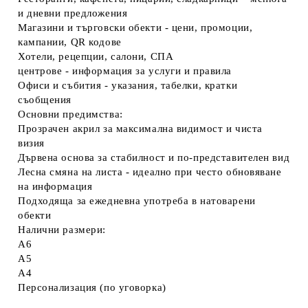
и дневни предложения
Магазини и търговски обекти
- цени, промоции,
кампании, QR кодове
Хотели, рецепции, салони, СПА
центрове
- информация за услуги и правила
Офиси и събития
- указания, табелки, кратки
съобщения
Основни предимства:
Прозрачен акрил
за максимална видимост и чиста
визия
Дървена основа
за стабилност и по-представителен вид
Лесна смяна на листа
- идеално при често обновяване
на информация
Подходяща за ежедневна употреба в натоварени
обекти
Налични размери:
A6
A5
A4
Персонализация (по уговорка)