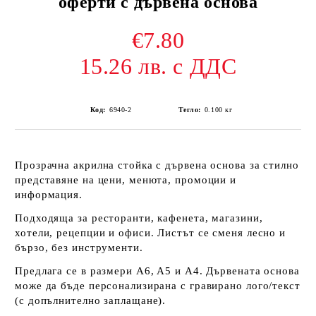
оферти с дървена основа
€7.80
15.26 лв. с ДДС
Код:
6940-2
Тегло:
0.100
кг
Прозрачна акрилна стойка с дървена основа за стилно
представяне на цени, менюта, промоции и
информация.
Подходяща за ресторанти, кафенета, магазини,
хотели, рецепции и офиси. Листът се сменя лесно и
бързо, без инструменти.
Предлага се в размери A6, A5 и A4. Дървената основа
може да бъде персонализирана с гравирано лого/текст
(с допълнително заплащане).