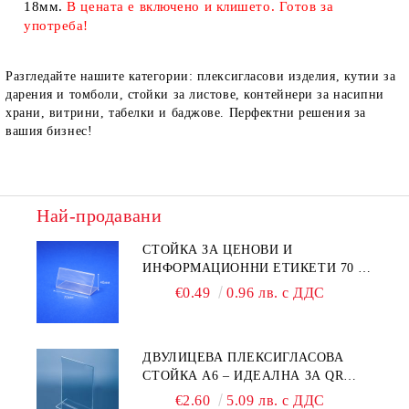
18мм.
В цената е включено и клишето. Готов за
употреба!
Разгледайте нашите категории: плексигласови изделия, кутии за
дарения и томболи, стойки за листове, контейнери за насипни
храни, витрини, табелки и баджове. Перфектни решения за
вашия бизнес!
Най-продавани
СТОЙКА ЗА ЦЕНОВИ И
ИНФОРМАЦИОННИ ЕТИКЕТИ 70 ×
40 ММ – ПРОЗРАЧНА
€0.49
0.96 лв. с ДДС
ДВУЛИЦЕВА ПЛЕКСИГЛАСОВА
СТОЙКА A6 – ИДЕАЛНА ЗА QR
КОДОВЕ И РЕКЛАМИ
€2.60
5.09 лв. с ДДС