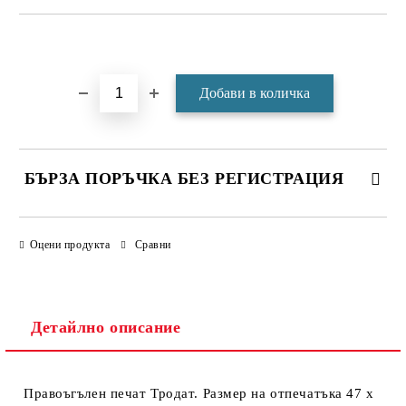
Добави в желани
БЪРЗА ПОРЪЧКА БЕЗ РЕГИСТРАЦИЯ
САМО ПОПЪЛНЕТЕ 4 ПОЛЕТА
Оцени продукта
Сравни
Детайлно описание
Правоъгълен печат Тродат. Размер на отпечатъка 47 х
Ние ще се свържем с вас в рамките на работния ден.