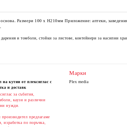
 основа. Размери 100 х Н210мм Приложение: аптеки, заведения
.
а дарения и томболи, стойки за листове, контейнери за насипни хр
Марки
 на кутии от плексиглас с
Plex media
тка и доставк
сиглас за събития,
мболи, каузи и различни
ни нужди.
н производител предлагаме
, изработка по поръчка,