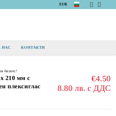
EUR
А НАС
КОНТАКТИ
ия бизнес!
€4.50
х 210 мм с
ен плексиглас
8.80 лв. с ДДС