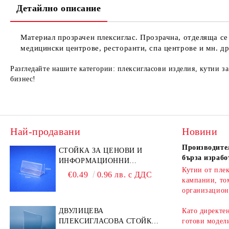
Детайлно описание
Материал прозрачен плексиглас. Прозрачна, отделяща се
медицински центрове, ресторанти, спа центрове и мн. др
Разгледайте нашите категории: плексигласови изделия, кутии з
бизнес!
Най-продавани
Новини
Производител
СТОЙКА ЗА ЦЕНОВИ И
бърза израбо
ИНФОРМАЦИОННИ
Кутии от плек
ЕТИКЕТИ 70 × 40 ММ –
€0.49
0.96 лв. с ДДС
кампании, то
ПРОЗРАЧНА
организацион
ДВУЛИЦЕВА
Като директе
ПЛЕКСИГЛАСОВА СТОЙКА
готови модели