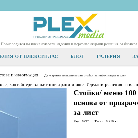
Производител на плексигласови изделия и персонализирани решения за бизнеса
ЕЛИЯ ОТ ПЛЕКСИГЛАС
БЛОГ
ГАЛЕРИЯ
З
СТОВЕ И ИНФОРМАЦИЯ
Двустранни плексигласови стойки за информация и цени
тове, контейнери за насипни храни и още. Идеални решения за ваш
Стойка/ меню 100 
основа от прозрач
за лист
Код:
6297
Тегло:
0.250
кг