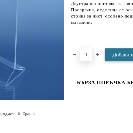
Двустранна поставка за лис
Прозрачна, отделяща се осн
стойка за лист, особено по
магазини.
Добави в желани
БЪРЗА ПОРЪЧКА Б
САМО ПОПЪЛНЕТЕ 4 ПОЛЕТА
продукта
Сравни
Ние ще се свържем с вас в рамки