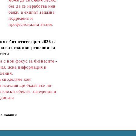
може да се сменя лесно,
без да се изработва нов
бадж, а екипът запазва
подредена и
професионална визия.
сят бизнесите през 2026 г.
плексигласови решения за
екти
ва с нов фокус за бизнесите -
зия, ясна информация и
шения.
а споделяме кои
 изделия ще бъдат все по-
рговски обекти, заведения и
одината.
за новини