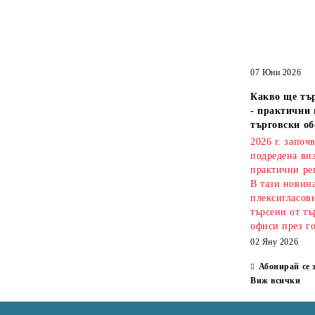
07 Юни 2026
Какво ще тър
- практични 
търговски об
2026 г. започ
подредена ви
практични ре
В тази новин
плексигласови
търсени от тъ
офиси през г
02 Яну 2026
Абонирай се 
Виж всички