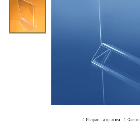
Изпрати на приятел
Оцени 