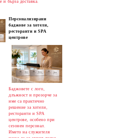
ве и
бърза доставка
.
Персонализирани
баджове за хотели,
ресторанти и SPA
центрове
Баджовете с лого,
длъжност и прозорче за
име са практично
решение за хотели,
ресторанти и SPA
центрове, особено при
сезонен персонал.
Името на служителя