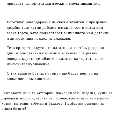
придават на тортата магически и впечатляващ вид.
Естетика
: Благодарение на своя елегантен и прозрачен
дизайн, тези кутии добавят изтънченост и класа към
всяка торта, като подчертават вниманието към детайла
и артистичния подход на сладкаря.
Тези прозрачни кутии са идеални за сватби, рождени
дни, корпоративни събития и всякакви специални
поводи, където детайлите и визията на тортата са от
изключително значение.
С тях вашите бутикови торти ще бъдат център на
внимание и възхищение.
Разгледайте нашите категории: плексигласови изделия, кутии за
дарения и томболи, стойки за листове, контейнери за насипни
храни, витрини, табелки и баджове. Перфектни решения за
вашия бизнес!