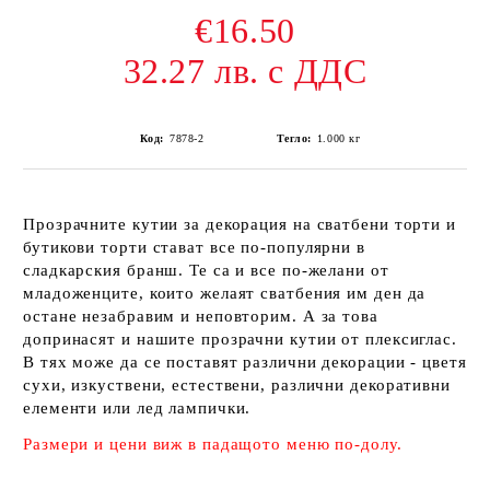
€16.50
32.27 лв. с ДДС
Код:
7878-2
Тегло:
1.000
кг
Прозрачните кутии за декорация на сватбени торти и
бутикови торти стават все по-популярни в
сладкарския бранш. Те са и все по-желани от
младоженците, които желаят сватбения им ден да
остане незабравим и неповторим. А за това
допринасят и нашите прозрачни кутии от плексиглас.
В тях може да се поставят различни декорации - цветя
сухи, изкуствени, естествени, различни декоративни
елементи или лед лампички.
Размери и цени виж в падащото меню по-долу.