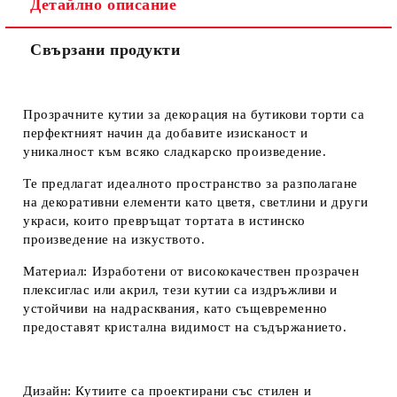
Детайлно описание
Свързани продукти
Ние ще се свържем с вас в рамките на работния ден.
Прозрачните кутии за декорация на бутикови торти са
перфектният начин да добавите изисканост и
уникалност към всяко сладкарско произведение.
Те предлагат идеалното пространство за разполагане
на декоративни елементи като цветя, светлини и други
украси, които превръщат тортата в истинско
произведение на изкуството.
Материал
: Изработени от висококачествен прозрачен
плексиглас или акрил, тези кутии са издръжливи и
устойчиви на надрасквания, като същевременно
предоставят кристална видимост на съдържанието.
Дизайн
: Кутиите са проектирани със стилен и