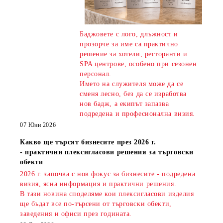
Баджовете с лого, длъжност и
прозорче за име са практично
решение за хотели, ресторанти и
SPA центрове, особено при сезонен
персонал.
Името на служителя може да се
сменя лесно, без да се изработва
нов бадж, а екипът запазва
подредена и професионална визия.
07 Юни 2026
Какво ще търсят бизнесите през 2026 г.
- практични плексигласови решения за търговски
обекти
2026 г. започва с нов фокус за бизнесите - подредена
визия, ясна информация и практични решения.
В тази новина споделяме кои плексигласови изделия
ще бъдат все по-търсени от търговски обекти,
заведения и офиси през годината.