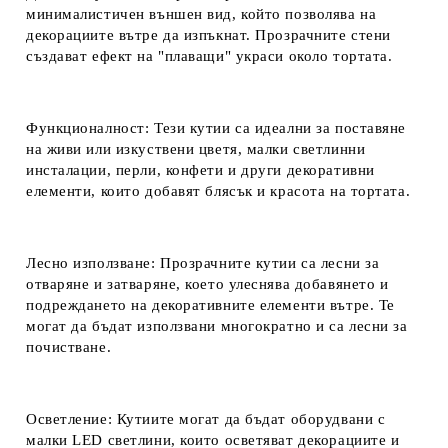
минималистичен външен вид, който позволява на
декорациите вътре да изпъкнат. Прозрачните стени
създават ефект на "плаващи" украси около тортата.
Функционалност
: Тези кутии са идеални за поставяне
на живи или изкуствени цветя, малки светлинни
инсталации, перли, конфети и други декоративни
елементи, които добавят блясък и красота на тортата.
Лесно използване
: Прозрачните кутии са лесни за
отваряне и затваряне, което улеснява добавянето и
подреждането на декоративните елементи вътре. Те
могат да бъдат използвани многократно и са лесни за
почистване.
Осветление
: Кутиите могат да бъдат оборудвани с
малки LED светлини, които осветяват декорациите и